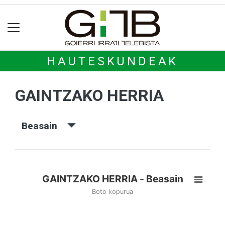
HAUTESKUNDEAK
GAINTZAKO HERRIA
Beasain
GAINTZAKO HERRIA - Beasain
Boto kopurua