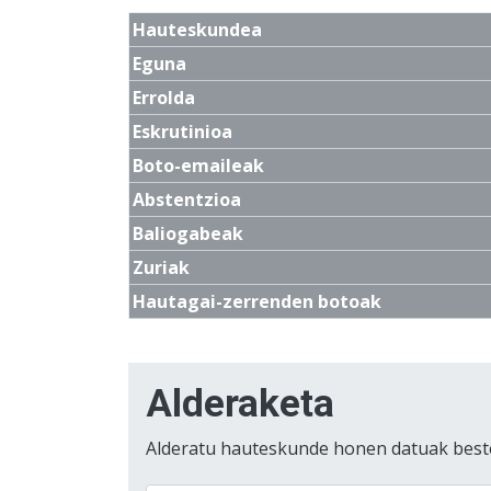
Hauteskundea
Eguna
Errolda
Eskrutinioa
Boto-emaileak
Abstentzioa
Baliogabeak
Zuriak
Hautagai-zerrenden botoak
Alderaketa
Alderatu hauteskunde honen datuak best