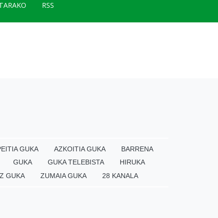
TARAKO
RSS
EITIA GUKA
AZKOITIA GUKA
BARRENA
GUKA
GUKA TELEBISTA
HIRUKA
Z GUKA
ZUMAIA GUKA
28 KANALA