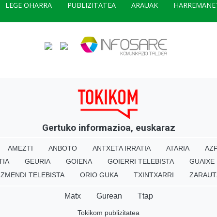
LEGE OHARRA
PUBLIZITATEA
ARAUAK
HARREMANE
Gertuko informazioa, euskaraz
AMEZTI
ANBOTO
ANTXETA IRRATIA
ATARIA
AZP
TIA
GEURIA
GOIENA
GOIERRI TELEBISTA
GUAIXE
IZMENDI TELEBISTA
ORIO GUKA
TXINTXARRI
ZARAUT
Matx
Gurean
Ttap
Tokikom publizitatea