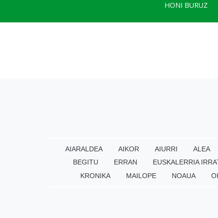
HONI BURUZ
AIARALDEA
AIKOR
AIURRI
ALEA
BEGITU
ERRAN
EUSKALERRIA IRRA
KRONIKA
MAILOPE
NOAUA
O