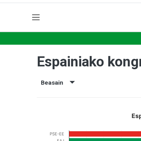
Espainiako kon
Beasain
Es
PSE-EE
EAJ