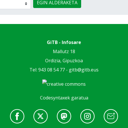
EGIN ALDERAKETA
GiTB - Infosare
Mallutz 18
Ordizia, Gipuzkoa
Tel: 943 08 54 77 -
gitb@gitb.eus
Codesyntaxek garatua