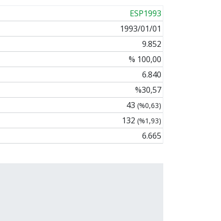
ESP1993
1993/01/01
9.852
% 100,00
6.840
%30,57
43
(%0,63)
132
(%1,93)
6.665