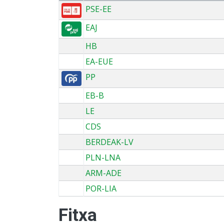
PSE-EE
EAJ
HB
EA-EUE
PP
EB-B
LE
CDS
BERDEAK-LV
PLN-LNA
ARM-ADE
POR-LIA
Fitxa