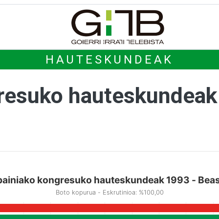
HAUTESKUNDEAK
gresuko hauteskundeak
painiako kongresuko hauteskundeak 1993 - Beas
Boto kopurua - Eskrutinioa: %100,00