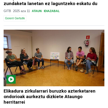
zundaketa lanetan ez laguntzeko eskatu du
GITB
2025 aza 11
ATAUN
IDIAZABAL
Goierri Gertutik
Elikadura zirkularrari buruzko azterketaren
ondorioak aurkeztu dizkiete Ataungo
herritarrei