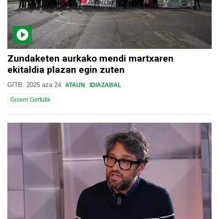
Zundaketen aurkako mendi martxaren
ekitaldia plazan egin zuten
GITB
2025 aza 24
ATAUN
IDIAZABAL
Goierri Gertutik