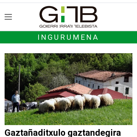
INGURUMENA
Gaztañaditxulo gaztandegira