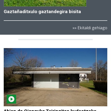
Gaztañaditxulo gaztandegira bisita
»» Ekitaldi gehiago