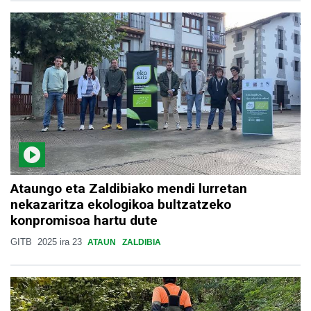
Ataungo eta Zaldibiako mendi lurretan
nekazaritza ekologikoa bultzatzeko
konpromisoa hartu dute
GITB
2025 ira 23
ATAUN
ZALDIBIA