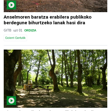
Anselmoren baratza erabilera publikoko
berdegune bihurtzeko lanak hasi dira
GITB
uzt 01
ORDIZIA
Goierri Gertutik