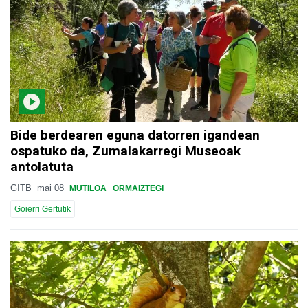
Bide berdearen eguna datorren igandean
ospatuko da, Zumalakarregi Museoak
antolatuta
GITB
mai 08
MUTILOA
ORMAIZTEGI
Goierri Gertutik