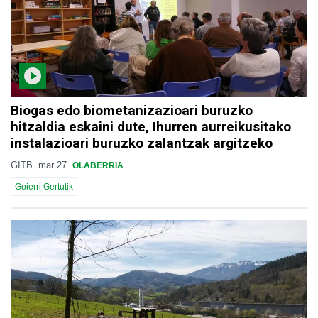
Biogas edo biometanizazioari buruzko
hitzaldia eskaini dute, Ihurren aurreikusitako
instalazioari buruzko zalantzak argitzeko
GITB
mar 27
OLABERRIA
Goierri Gertutik