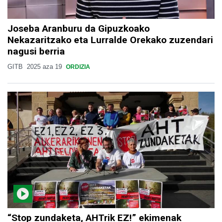
Joseba Aranburu da Gipuzkoako
Nekazaritzako eta Lurralde Orekako zuzendari
nagusi berria
GITB
2025 aza 19
ORDIZIA
“Stop zundaketa, AHTrik EZ!” ekimenak