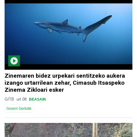
Zinemaren bidez urpekari sentitzeko aukera
izango urtarrilean zehar, Cimasub Itsaspeko
Zinema Zikloari esker
GITB
urt 08
BEASAIN
Goierri Gertutik