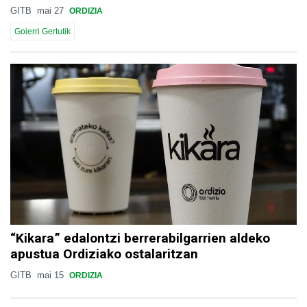
GITB
mai 27
ORDIZIA
Goierri Gertutik
“Kikara” edalontzi berrerabilgarrien aldeko
apustua Ordiziako ostalaritzan
GITB
mai 15
ORDIZIA