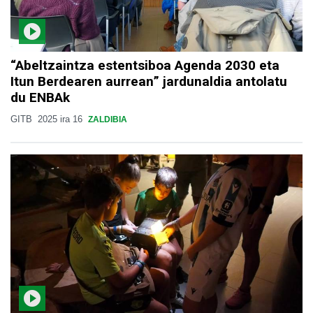
“Abeltzaintza estentsiboa Agenda 2030 eta
Itun Berdearen aurrean” jardunaldia antolatu
du ENBAk
GITB
2025 ira 16
ZALDIBIA