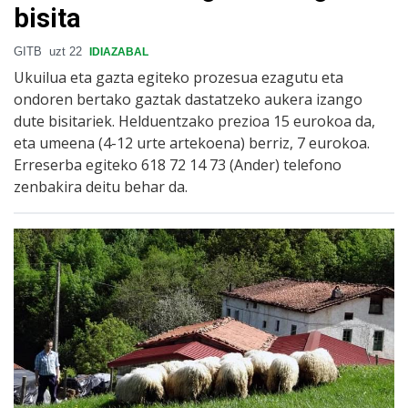
bisita
GITB
uzt 22
IDIAZABAL
Ukuilua eta gazta egiteko prozesua ezagutu eta
ondoren bertako gaztak dastatzeko aukera izango
dute bisitariek. Helduentzako prezioa 15 eurokoa da,
eta umeena (4-12 urte artekoena) berriz, 7 eurokoa.
Erreserba egiteko 618 72 14 73 (Ander) telefono
zenbakira deitu behar da.