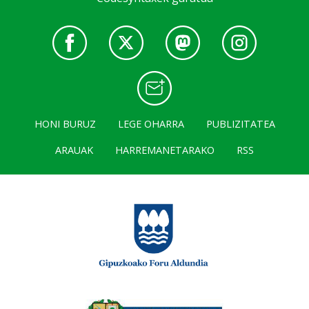
HONI BURUZ
LEGE OHARRA
PUBLIZITATEA
ARAUAK
HARREMANETARAKO
RSS