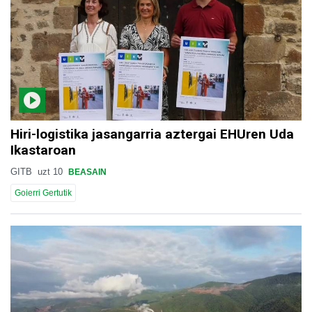
Hiri-logistika jasangarria aztergai EHUren Uda
Ikastaroan
GITB
uzt 10
BEASAIN
Goierri Gertutik