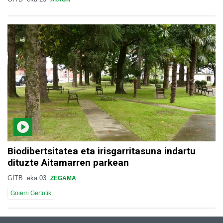
Biodibertsitatea eta irisgarritasuna indartu
dituzte Aitamarren parkean
GITB
eka 03
ZEGAMA
Goierri Gertutik