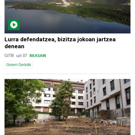
Lurra defendatzea, bizitza jokoan jartzea
denean
GITB
uzt 07
BEASAIN
Goierri Gertutik