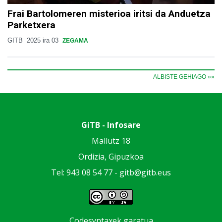
Frai Bartolomeren misterioa iritsi da Anduetza
Parketxera
GITB
2025 ira 03
ZEGAMA
ALBISTE GEHIAGO »»
GiTB - Infosare
Mallutz 18
Ordizia, Gipuzkoa
Tel: 943 08 54 77 -
gitb@gitb.eus
Codesyntaxek garatua