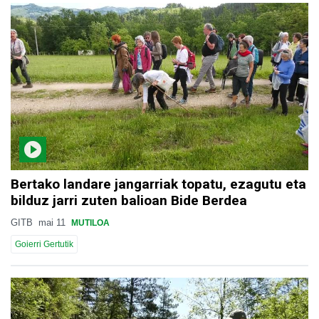
Bertako landare jangarriak topatu, ezagutu eta
bilduz jarri zuten balioan Bide Berdea
GITB
mai 11
MUTILOA
Goierri Gertutik