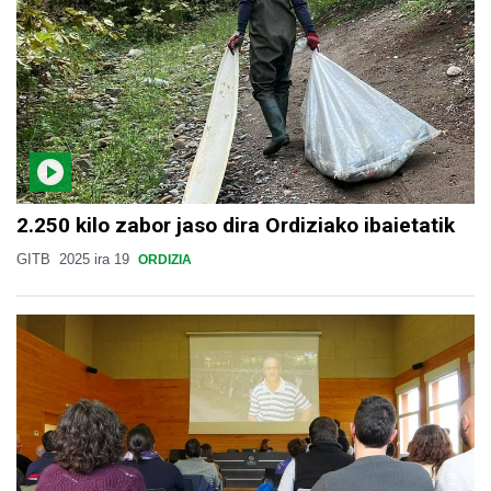
2.250 kilo zabor jaso dira Ordiziako ibaietatik
GITB
2025 ira 19
ORDIZIA