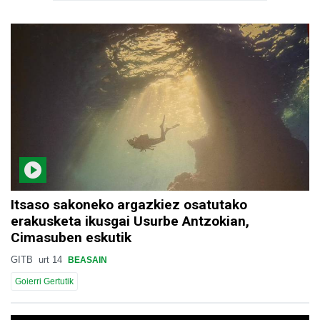
Itsaso sakoneko argazkiez osatutako
erakusketa ikusgai Usurbe Antzokian,
Cimasuben eskutik
GITB
urt 14
BEASAIN
Goierri Gertutik