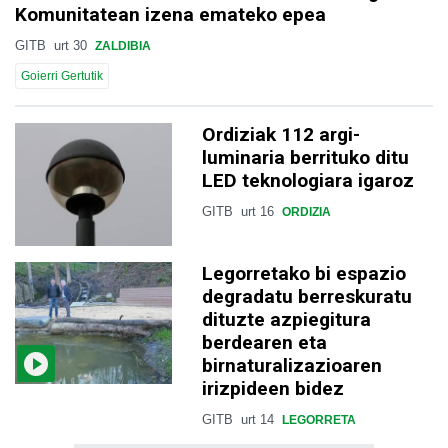
Komunitatean izena emateko epea
GITB
urt 30
ZALDIBIA
Goierri Gertutik
Ordiziak 112 argi-
luminaria berrituko ditu
LED teknologiara igaroz
GITB
urt 16
ORDIZIA
Legorretako bi espazio
degradatu berreskuratu
dituzte azpiegitura
berdearen eta
birnaturalizazioaren
irizpideen bidez
GITB
urt 14
LEGORRETA