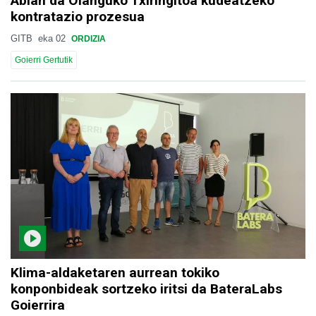
Abian da Oianguko Txiringitoa kudeatzeko
kontratazio prozesua
GITB
eka 02
ORDIZIA
Goierri Gertutik
Klima-aldaketaren aurrean tokiko
konponbideak sortzeko iritsi da BateraLabs
Goierrira