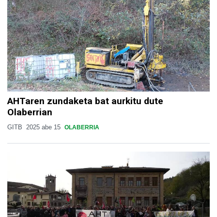
AHTaren zundaketa bat aurkitu dute
Olaberrian
GITB
2025 abe 15
OLABERRIA