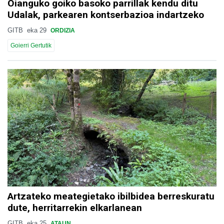
Oianguko goiko basoko parrillak kendu ditu
Udalak, parkearen kontserbazioa indartzeko
GITB
eka 29
ORDIZIA
Goierri Gertutik
Artzateko meategietako ibilbidea berreskuratu
dute, herritarrekin elkarlanean
GITB
eka 25
ATAUN