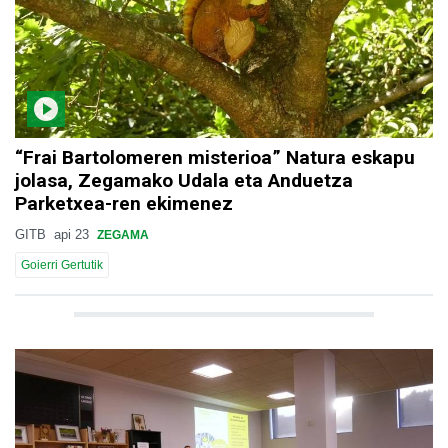
“Frai Bartolomeren misterioa” Natura eskapu
jolasa, Zegamako Udala eta Anduetza
Parketxea-ren ekimenez
GITB
api 23
ZEGAMA
Goierri Gertutik