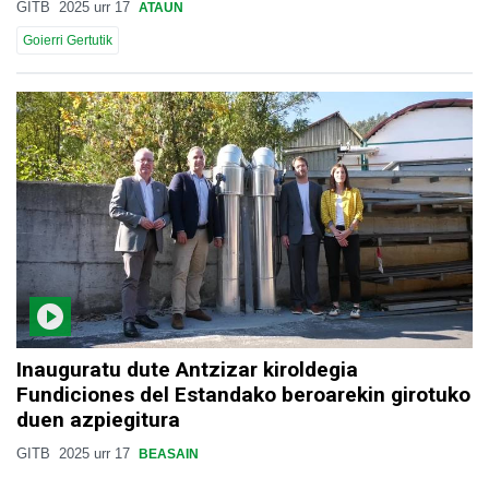
GITB
2025 urr 17
ATAUN
Goierri Gertutik
Inauguratu dute Antzizar kiroldegia
Fundiciones del Estandako beroarekin girotuko
duen azpiegitura
GITB
2025 urr 17
BEASAIN