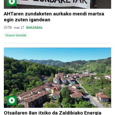
AHTaren zundaketen aurkako mendi martxa
egin zuten igandean
GITB
mar 17
IDIAZABAL
Goierri Gertutik
Otsailaren 8an itxiko da Zaldibiako Energia