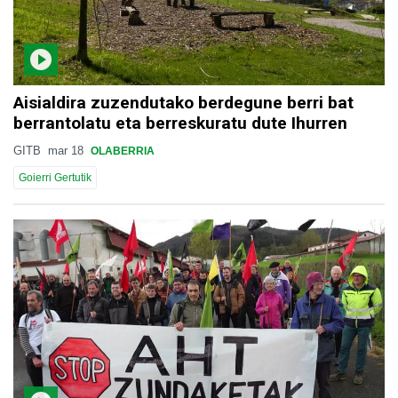
Aisialdira zuzendutako berdegune berri bat
berrantolatu eta berreskuratu dute Ihurren
GITB
mar 18
OLABERRIA
Goierri Gertutik