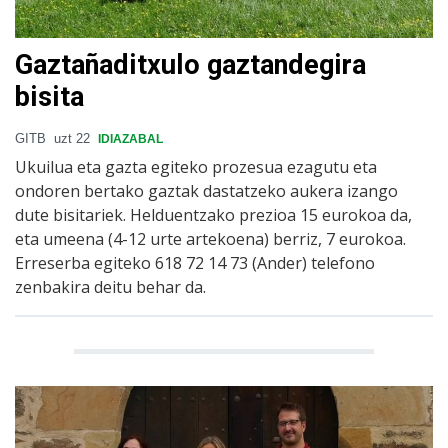
Gaztañaditxulo gaztandegira
bisita
GITB
uzt 22
IDIAZABAL
Ukuilua eta gazta egiteko prozesua ezagutu eta
ondoren bertako gaztak dastatzeko aukera izango
dute bisitariek. Helduentzako prezioa 15 eurokoa da,
eta umeena (4-12 urte artekoena) berriz, 7 eurokoa.
Erreserba egiteko 618 72 14 73 (Ander) telefono
zenbakira deitu behar da.