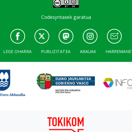
Codesyntaxek garatua
LEGE OHARRA
PUBLIZITATEA
ARAUAK
HARREMANE