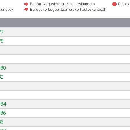
Batzar Nagusietarako hauteskundeak
Eusko 
skundeak
Europako Legebiltzarrerako hauteskundeak
77
79
980
82
984
986
86