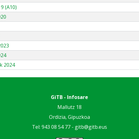
9 (A10)
020
3
2023
024
k 2024
GiTB - Infosare
Mallutz 18
Ordizia, Gipuzkoa
Tel: 943 08 54 77 -
gitb@gitb.eus