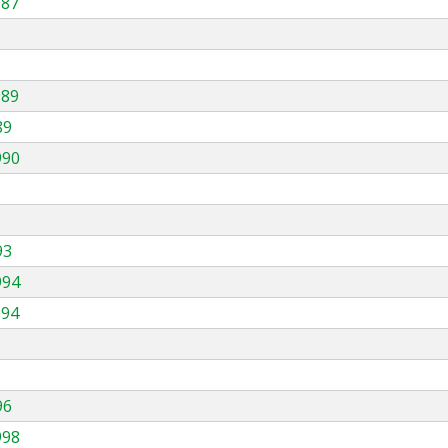
987
989
89
990
93
994
994
96
998