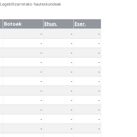
Legebiltzarrerako hauteskundeak
Botoak
Ehun.
Eser.
-
-
-
-
-
-
-
-
-
-
-
-
-
-
-
-
-
-
-
-
-
-
-
-
-
-
-
-
-
-
-
-
-