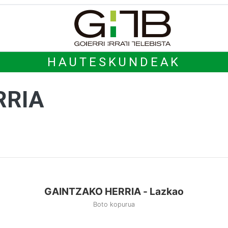
HAUTESKUNDEAK
RRIA
GAINTZAKO HERRIA - Lazkao
Boto kopurua