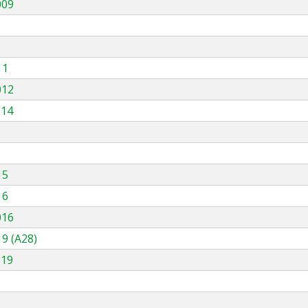
009
11
012
014
15
16
016
9 (A28)
019