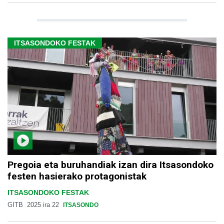
ITSASONDOKO FESTAK
Pregoia eta buruhandiak izan dira Itsasondoko
festen hasierako protagonistak
ITSASONDOKO FESTAK
GITB
2025 ira 22
ITSASONDO