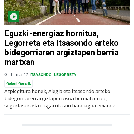
Eguzki-energiaz hornitua,
Legorreta eta Itsasondo arteko
bidegorriaren argiztapen berria
martxan
GITB
mai 12
ITSASONDO
LEGORRETA
Goierri Gertutik
Azpiegitura honek, Alegia eta Itsasondo arteko
bidegorriaren argiztapen osoa bermatzen du,
segurtasun eta irisgarritasun handiagoa emanez.