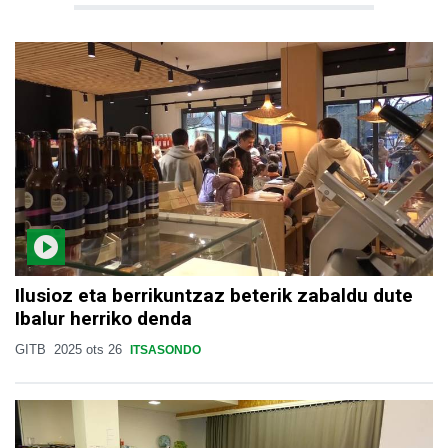
Ilusioz eta berrikuntzaz beterik zabaldu dute
Ibalur herriko denda
GITB
2025 ots 26
ITSASONDO