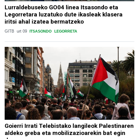
Lurraldebuseko GO04 linea Itsasondo eta
Legorretara luzatuko dute ikasleak klasera
iritsi ahal izatea bermatzeko
GITB
urt 09
ITSASONDO
LEGORRETA
Goierri Irrati Telebistako langileok Palestinaren
aldeko greba eta mobilizazioarekin bat egin