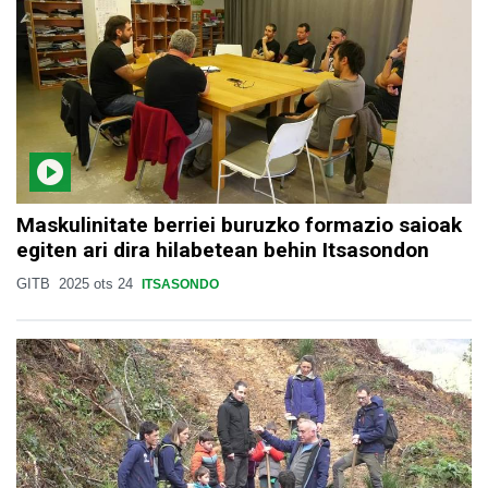
Maskulinitate berriei buruzko formazio saioak
egiten ari dira hilabetean behin Itsasondon
GITB
2025 ots 24
ITSASONDO