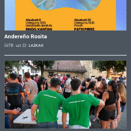
Andereño Rosita
GITB
uzt 22
LAZKAO