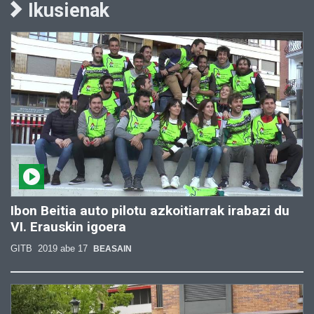
Ikusienak
Ibon Beitia auto pilotu azkoitiarrak irabazi du
VI. Erauskin igoera
GITB
2019 abe 17
BEASAIN