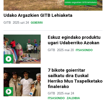
Udako Argazkien GITB Lehiaketa
GITB
2025 uzt 24
GOIERRI
Eskuz egindako produktu
ugari Udaberriko Azokan
GITB
2025 mai 20
ITSASONDO
7 bikote goierritar
sailkatu dira Euskal
Herriko Mus Txapelketako
finalerako
GITB
2025 mar 24
ITSASONDO
ZALDIBIA