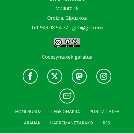
Mallutz 18
Ordizia, Gipuzkoa
Tel: 943 08 54 77 -
gitb@gitb.eus
Codesyntaxek garatua
HONI BURUZ
LEGE OHARRA
PUBLIZITATEA
ARAUAK
HARREMANETARAKO
RSS