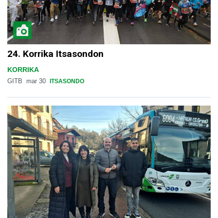
24. Korrika Itsasondon
KORRIKA
GITB
mar 30
ITSASONDO