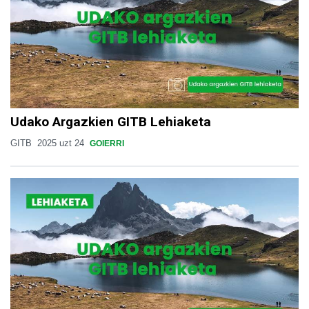
Udako Argazkien GITB Lehiaketa
GITB
2025 uzt 24
GOIERRI