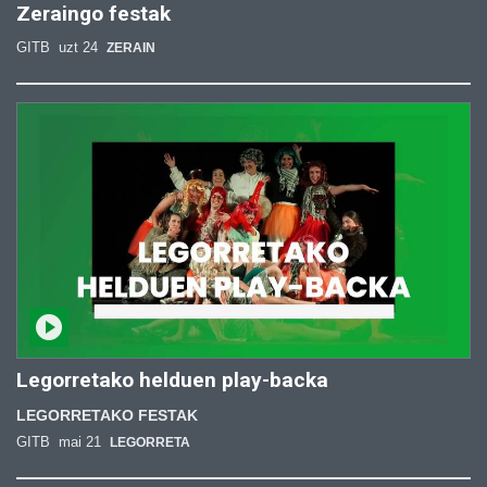
Zeraingo festak
GITB
uzt 24
ZERAIN
Legorretako helduen play-backa
LEGORRETAKO FESTAK
GITB
mai 21
LEGORRETA