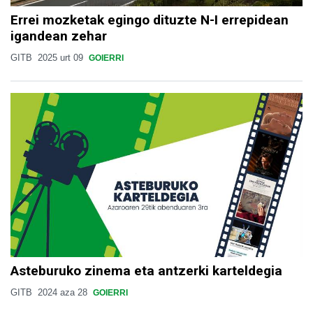
Errei mozketak egingo dituzte N-I errepidean
igandean zehar
GITB
2025 urt 09
GOIERRI
Asteburuko zinema eta antzerki karteldegia
GITB
2024 aza 28
GOIERRI