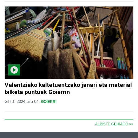
Valentziako kaltetuentzako janari eta material
bilketa puntuak Goierrin
GITB
2024 aza 04
GOIERRI
ALBISTE GEHIAGO »»