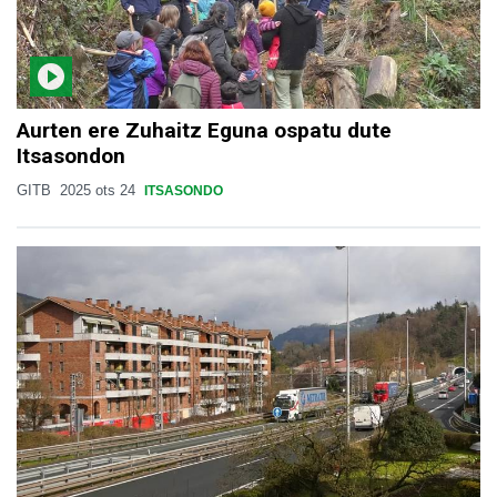
Aurten ere Zuhaitz Eguna ospatu dute
Itsasondon
GITB
2025 ots 24
ITSASONDO