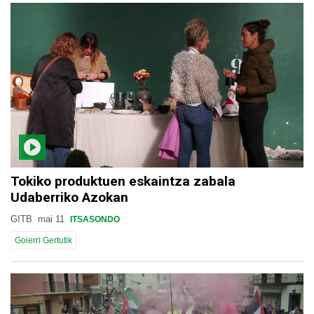
Tokiko produktuen eskaintza zabala
Udaberriko Azokan
GITB
mai 11
ITSASONDO
Goierri Gertutik