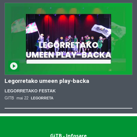
Legorretako umeen play-backa
LEGORRETAKO FESTAK
GITB
mai 22
LEGORRETA
GiTB - Infosare