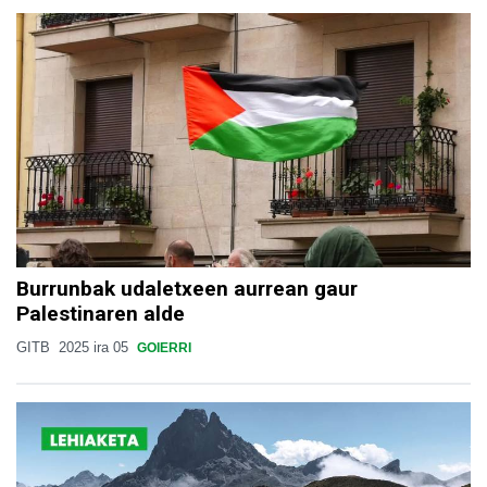
Burrunbak udaletxeen aurrean gaur
Palestinaren alde
GITB
2025 ira 05
GOIERRI