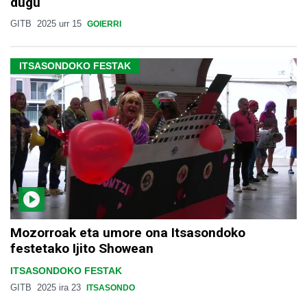
dugu
GITB
2025 urr 15
GOIERRI
ITSASONDOKO FESTAK
Mozorroak eta umore ona Itsasondoko
festetako Ijito Showean
ITSASONDOKO FESTAK
GITB
2025 ira 23
ITSASONDO