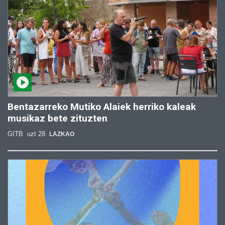
Bentazarreko Mutiko Alaiek herriko kaleak
musikaz bete zituzten
GITB
uzt 28
LAZKAO