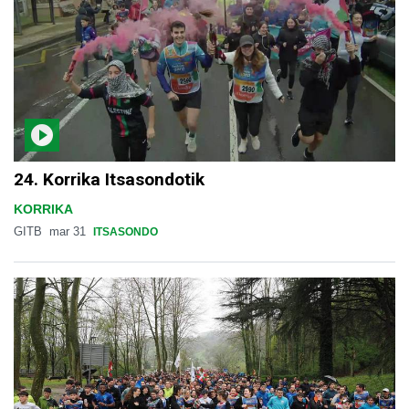
24. Korrika Itsasondotik
KORRIKA
GITB
mar 31
ITSASONDO