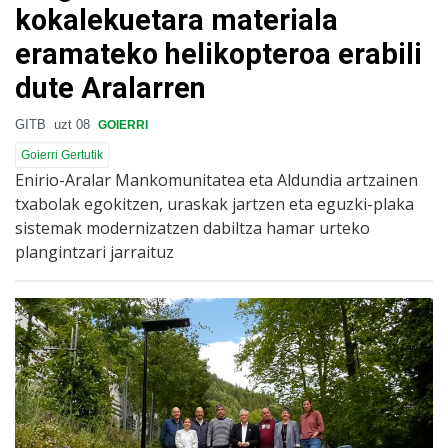
kokalekuetara materiala
eramateko helikopteroa erabili
dute Aralarren
GITB
uzt 08
GOIERRI
Goierri Gertutik
Enirio-Aralar Mankomunitatea eta Aldundia artzainen
txabolak egokitzen, uraskak jartzen eta eguzki-plaka
sistemak modernizatzen dabiltza hamar urteko
plangintzari jarraituz