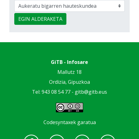
EGIN ALDERAKETA
GiTB - Infosare
Mallutz 18
Ordizia, Gipuzkoa
Tel: 943 08 54 77 -
gitb@gitb.eus
Codesyntaxek garatua