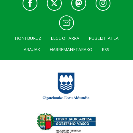
HONI BURUZ
LEGE OHARRA
PUBLIZITATEA
ARAUAK
HARREMANETARAKO
RSS