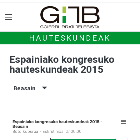
HAUTESKUNDEAK
Espainiako kongresuko
hauteskundeak 2015
Beasain
Espainiako kongresuko hauteskundeak 2015 -
Beasain
Boto kopurua - Eskrutinioa: %100,00