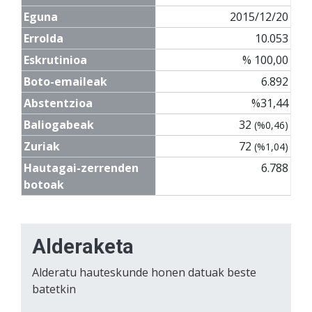
Eguna
2015/12/20
Errolda
10.053
Eskrutinioa
% 100,00
Boto-emaileak
6.892
Abstentzioa
%31,44
Baliogabeak
32
(%0,46)
Zuriak
72
(%1,04)
Hautagai-zerrenden
6.788
botoak
Alderaketa
Alderatu hauteskunde honen datuak beste
batetkin