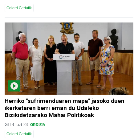
Goierri Gertutik
Herriko "sufrimenduaren mapa" jasoko duen
ikerketaren berri eman du Udaleko
Bizikidetzarako Mahai Politikoak
GITB
uzt 23
ORDIZIA
Goierri Gertutik