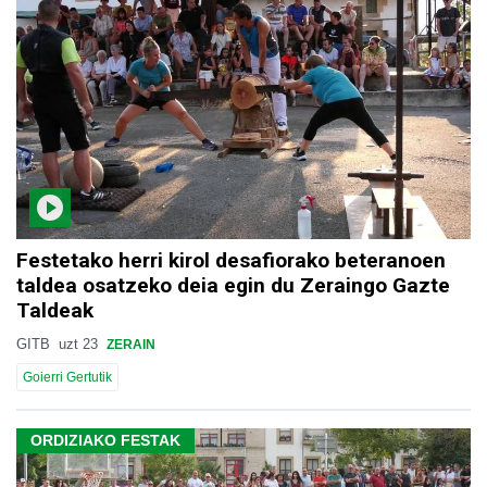
Festetako herri kirol desafiorako beteranoen
taldea osatzeko deia egin du Zeraingo Gazte
Taldeak
GITB
uzt 23
ZERAIN
Goierri Gertutik
ORDIZIAKO FESTAK