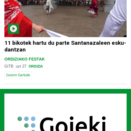
11 bikotek hartu du parte Santanazaleen esku-
dantzan
ORDIZIAKO FESTAK
GITB
uzt 27
ORDIZIA
Goierri Gertutik