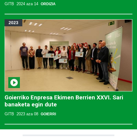
GITB
2024 aza 14
ORDIZIA
2023
Goierriko Enpresa Ekimen Berrien XXVI. Sari
banaketa egin dute
GITB
2023 aza 08
GOIERRI