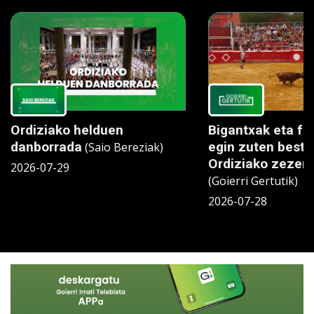
Ordiziako helduen
Bigantxak eta fu
danborrada
egin zuten beste
(Saio Bereziak)
Ordiziako zezen
2026-07-29
(Goierri Gertutik)
2026-07-28