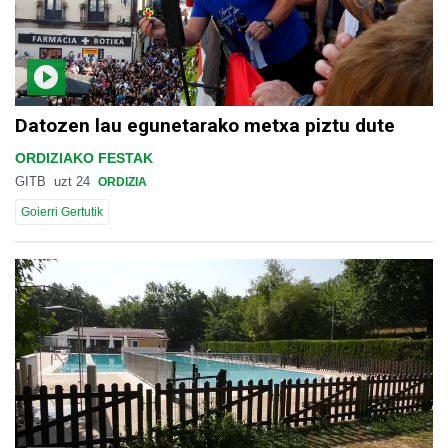
Datozen lau egunetarako metxa piztu dute
ORDIZIAKO FESTAK
GITB
uzt 24
ORDIZIA
Goierri Gertutik