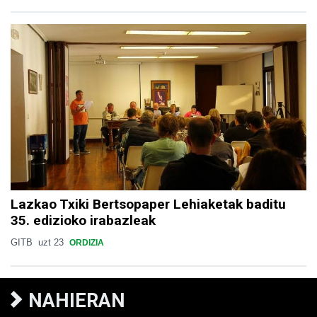
Lazkao Txiki Bertsopaper Lehiaketak baditu
35. edizioko irabazleak
GITB
uzt 23
ORDIZIA
NAHIERAN