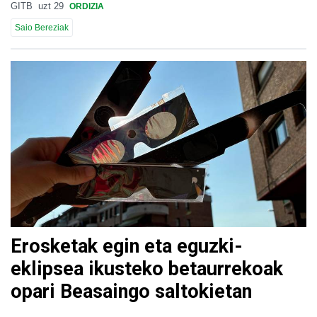
GITB
uzt 29
ORDIZIA
Saio Bereziak
Erosketak egin eta eguzki-
eklipsea ikusteko betaurrekoak
opari Beasaingo saltokietan