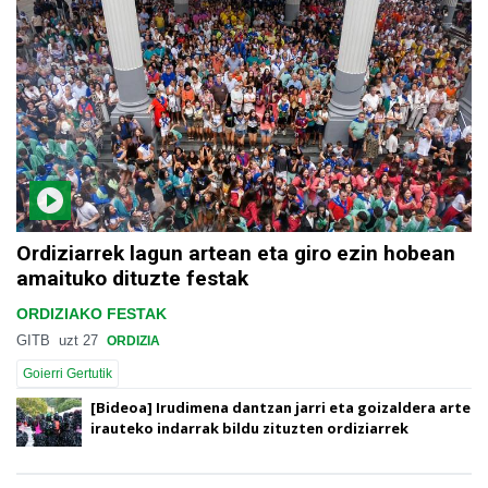
Ordiziarrek lagun artean eta giro ezin hobean
amaituko dituzte festak
ORDIZIAKO FESTAK
GITB
uzt 27
ORDIZIA
Goierri Gertutik
[Bideoa] Irudimena dantzan jarri eta goizaldera arte
irauteko indarrak bildu zituzten ordiziarrek