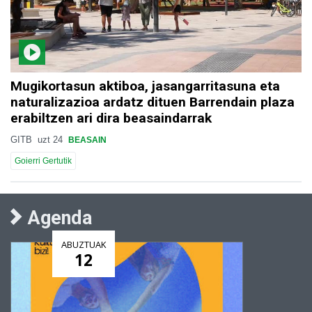
Mugikortasun aktiboa, jasangarritasuna eta
naturalizazioa ardatz dituen Barrendain plaza
erabiltzen ari dira beasaindarrak
GITB
uzt 24
BEASAIN
Goierri Gertutik
Agenda
ABUZTUAK
12