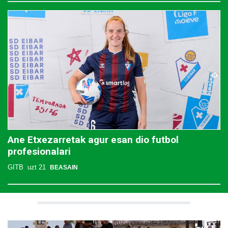
Ane Etxezarretak agur esan dio futbol
profesionalari
GITB
uzt 21
BEASAIN