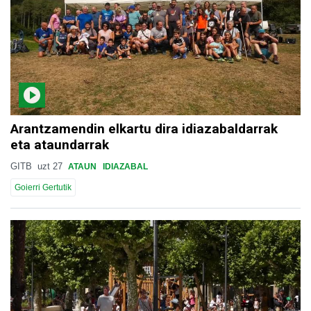
Arantzamendin elkartu dira idiazabaldarrak
eta ataundarrak
GITB
uzt 27
ATAUN
IDIAZABAL
Goierri Gertutik