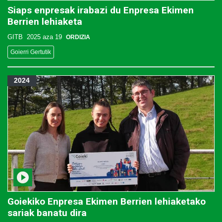
Siaps enpresak irabazi du Enpresa Ekimen
Berrien lehiaketa
GITB
2025 aza 19
ORDIZIA
Goierri Gertutik
2024
Goiekiko Enpresa Ekimen Berrien lehiaketako
sariak banatu dira