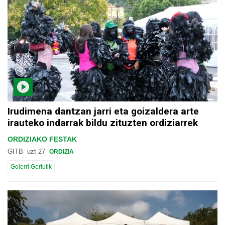
Irudimena dantzan jarri eta goizaldera arte
irauteko indarrak bildu zituzten ordiziarrek
ORDIZIAKO FESTAK
GITB
uzt 27
ORDIZIA
Goierri Gertutik