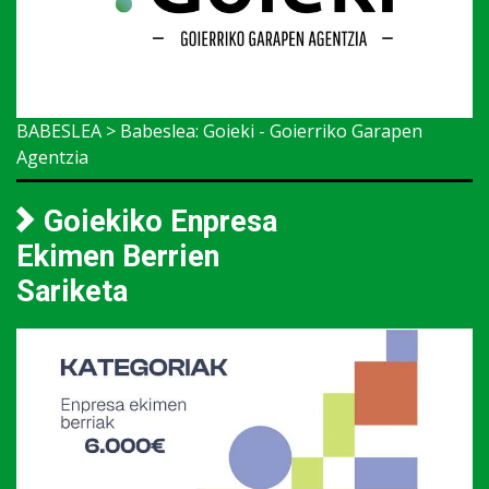
BABESLEA > Babeslea: Goieki - Goierriko Garapen
Agentzia
Goiekiko Enpresa
Ekimen Berrien
Sariketa