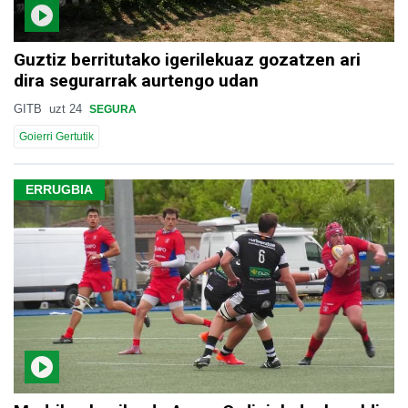
Guztiz berritutako igerilekuaz gozatzen ari
dira segurarrak aurtengo udan
GITB
uzt 24
SEGURA
Goierri Gertutik
ERRUGBIA