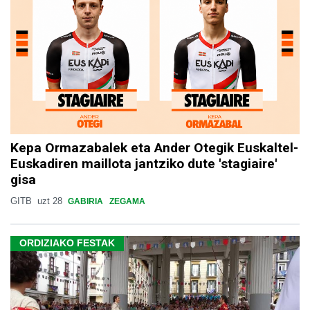
Kepa Ormazabalek eta Ander Otegik Euskaltel-
Euskadiren maillota jantziko dute 'stagiaire'
gisa
GITB
uzt 28
GABIRIA
ZEGAMA
ORDIZIAKO FESTAK