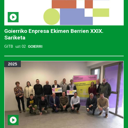
Goierriko Enpresa Ekimen Berrien XXIX.
Sariketa
GITB
uzt 02
GOIERRI
2025