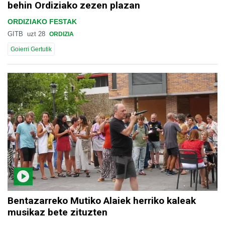
behin Ordiziako zezen plazan
ORDIZIAKO FESTAK
GITB
uzt 28
ORDIZIA
Goierri Gertutik
Bentazarreko Mutiko Alaiek herriko kaleak
musikaz bete zituzten