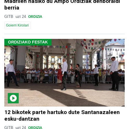
Madrilen hasiko du Ampo Ordiziak denboraldi
berria
GITB
uzt 24
ORDIZIA
Goierri Kirolari
ORDIZIAKO FESTAK
12 bikotek parte hartuko dute Santanazaleen
esku-dantzan
GITB
uzt 24
ORDIZIA