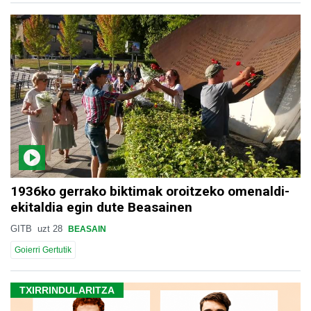
1936ko gerrako biktimak oroitzeko omenaldi-
ekitaldia egin dute Beasainen
GITB
uzt 28
BEASAIN
Goierri Gertutik
TXIRRINDULARITZA