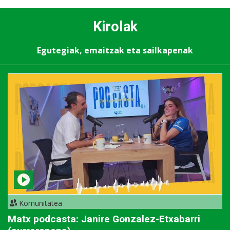
Kirolak
Egutegiak, emaitzak eta sailkapenak
Komunitatea
Matx podcasta: Janire Gonzalez-Etxabarri