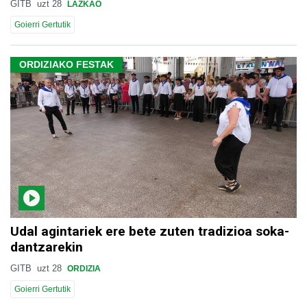
GITB
uzt 28
LAZKAO
Goierri Gertutik
ORDIZIAKO FESTAK
Udal agintariek ere bete zuten tradizioa soka-
dantzarekin
GITB
uzt 28
ORDIZIA
Goierri Gertutik