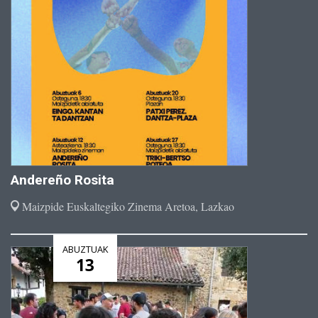
Andereño Rosita
Maizpide Euskaltegiko Zinema Aretoa, Lazkao
ABUZTUAK
13