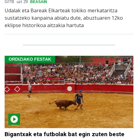
GITB
uzt 29
BEASAIN
Udalak eta Bareak Elkarteak tokiko merkataritza
sustatzeko kanpaina abiatu dute, abuztuaren 12ko
eklipse historikoa aitzakia hartuta
ORDIZIAKO FESTAK
Bigantxak eta futbolak bat egin zuten beste