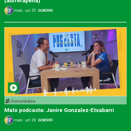
(aurrerapena)
matx
uzt 25
GOIERRI
Komunitatea
Matx podcasta: Janire Gonzalez-Etxabarri
matx
uzt 29
GOIERRI