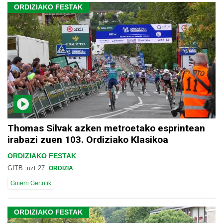
ORDIZIAKO FESTAK
Thomas Silvak azken metroetako esprintean
irabazi zuen 103. Ordiziako Klasikoa
ORDIZIAKO FESTAK
GITB
uzt 27
ORDIZIA
Goierri Gertutik
ORDIZIAKO FESTAK