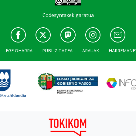
Codesyntaxek garatua
LEGE OHARRA
PUBLIZITATEA
ARAUAK
HARREMANE