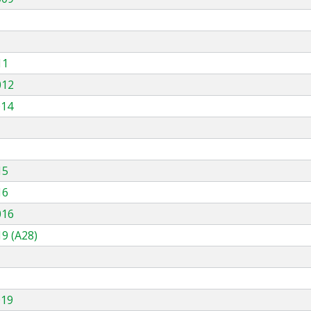
11
012
014
15
16
016
9 (A28)
019