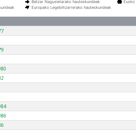
Batzar Nagusietarako hauteskundeak
Eusko 
skundeak
Europako Legebiltzarrerako hauteskundeak
77
79
980
82
984
986
86