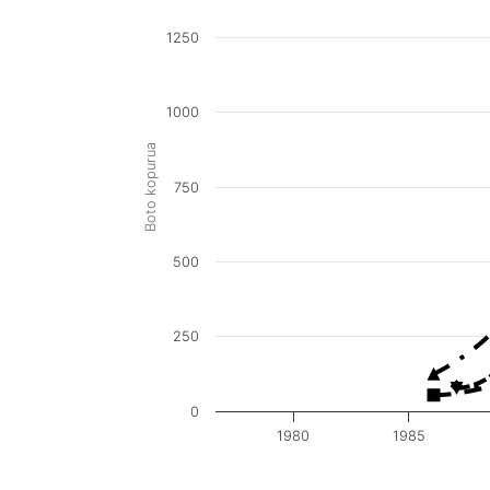
1250
1000
Boto kopurua
750
500
250
0
1980
1985