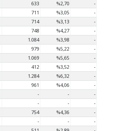
633
%2,70
-
711
%3,05
-
714
%3,13
-
748
%4,27
-
1.084
%3,98
-
979
%5,22
-
1.069
%5,65
-
412
%3,52
-
1.284
%6,32
-
961
%4,06
-
-
-
-
-
-
-
754
%4,36
-
-
-
-
511
%2,89
-