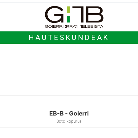
HAUTESKUNDEAK
EB-B - Goierri
Boto kopurua