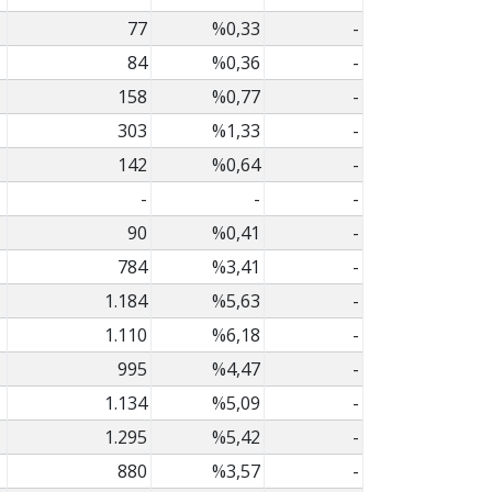
77
%0,33
-
84
%0,36
-
158
%0,77
-
303
%1,33
-
142
%0,64
-
-
-
-
90
%0,41
-
784
%3,41
-
1.184
%5,63
-
1.110
%6,18
-
995
%4,47
-
1.134
%5,09
-
1.295
%5,42
-
880
%3,57
-