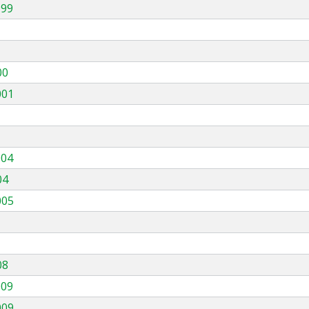
999
00
001
004
04
005
08
009
009