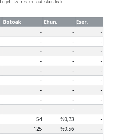
Legebiltzarrerako hauteskundeak
Botoak
Ehun.
Eser.
-
-
-
-
-
-
-
-
-
-
-
-
-
-
-
-
-
-
-
-
-
-
-
-
-
-
-
54
%0,23
-
125
%0,56
-
-
-
-