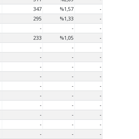
347
%1,57
-
295
%1,33
-
-
-
-
233
%1,05
-
-
-
-
-
-
-
-
-
-
-
-
-
-
-
-
-
-
-
-
-
-
-
-
-
-
-
-
-
-
-