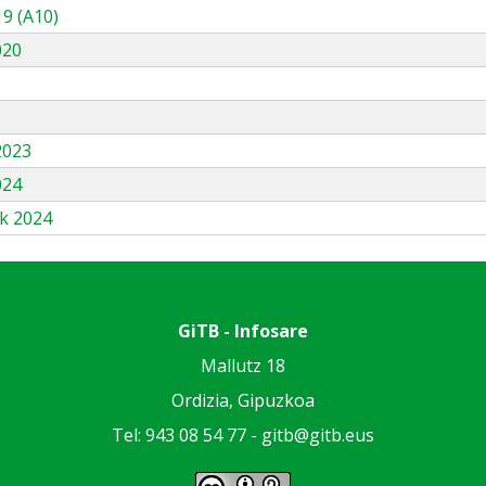
9 (A10)
020
3
2023
024
k 2024
GiTB - Infosare
Mallutz 18
Ordizia, Gipuzkoa
Tel: 943 08 54 77 -
gitb@gitb.eus