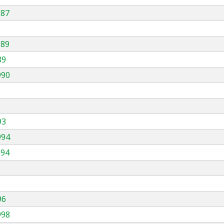
987
989
89
990
93
994
994
96
998