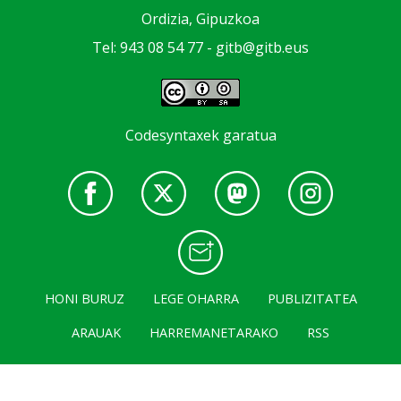
Ordizia, Gipuzkoa
Tel: 943 08 54 77 -
gitb@gitb.eus
Codesyntaxek garatua
HONI BURUZ
LEGE OHARRA
PUBLIZITATEA
ARAUAK
HARREMANETARAKO
RSS