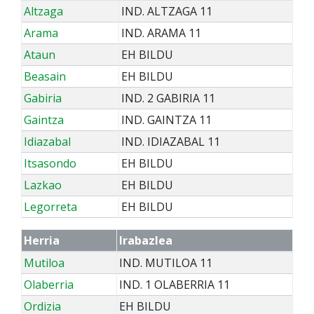
Altzaga
IND. ALTZAGA 11
Arama
IND. ARAMA 11
Ataun
EH BILDU
Beasain
EH BILDU
Gabiria
IND. 2 GABIRIA 11
Gaintza
IND. GAINTZA 11
Idiazabal
IND. IDIAZABAL 11
Itsasondo
EH BILDU
Lazkao
EH BILDU
Legorreta
EH BILDU
Herria
Irabazlea
Mutiloa
IND. MUTILOA 11
Olaberria
IND. 1 OLABERRIA 11
Ordizia
EH BILDU