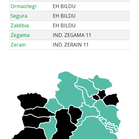
Ormaiztegi
EH BILDU
Segura
EH BILDU
Zaldibia
EH BILDU
Zegama
IND. ZEGAMA 11
Zerain
IND. ZERAIN 11