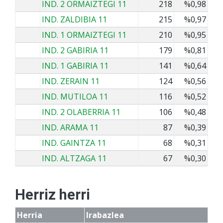
IND. 2 ORMAIZTEGI 11
218
%0,98
IND. ZALDIBIA 11
215
%0,97
IND. 1 ORMAIZTEGI 11
210
%0,95
IND. 2 GABIRIA 11
179
%0,81
IND. 1 GABIRIA 11
141
%0,64
IND. ZERAIN 11
124
%0,56
IND. MUTILOA 11
116
%0,52
IND. 2 OLABERRIA 11
106
%0,48
IND. ARAMA 11
87
%0,39
IND. GAINTZA 11
68
%0,31
IND. ALTZAGA 11
67
%0,30
Herriz herri
Herria
Irabazlea