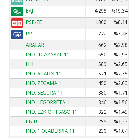
EAJ
4.295
%19,34
PSE-EE
1.800
%8,11
PP
772
%3,48
ARALAR
662
%2,98
IND. IDIAZABAL 11
650
%2,93
H1!
589
%2,65
IND. ATAUN 11
521
%2,35
IND. ZEGAMA 11
450
%2,03
IND. SEGURA 11
380
%1,71
IND. LEGORRETA 11
346
%1,56
IND. EZKIO-ITSASO 11
322
%1,45
EB-B
295
%1,33
IND. 1 OLABERRIA 11
230
%1,04