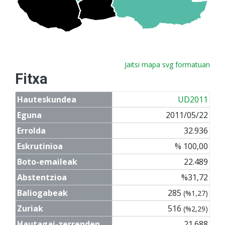
Jaitsi mapa svg formatuan
Fitxa
Hauteskundea
UD2011
Eguna
2011/05/22
Errolda
32.936
Eskrutinioa
% 100,00
Boto-emaileak
22.489
Abstentzioa
%31,72
Baliogabeak
285
(%1,27)
Zuriak
516
(%2,29)
Hautagai-zerrenden
21.688