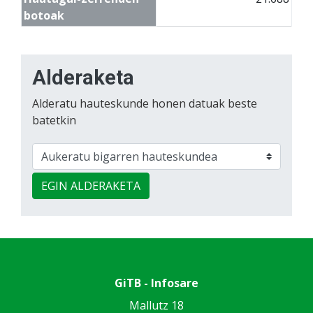
botoak
Alderaketa
Alderatu hauteskunde honen datuak beste
batetkin
EGIN ALDERAKETA
GiTB - Infosare
Mallutz 18