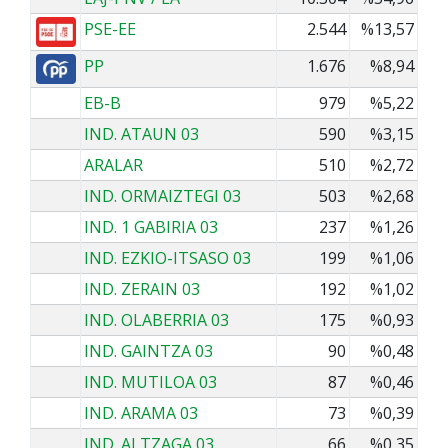
PSE-EE
2.544
%13,57
PP
1.676
%8,94
EB-B
979
%5,22
IND. ATAUN 03
590
%3,15
ARALAR
510
%2,72
IND. ORMAIZTEGI 03
503
%2,68
IND. 1 GABIRIA 03
237
%1,26
IND. EZKIO-ITSASO 03
199
%1,06
IND. ZERAIN 03
192
%1,02
IND. OLABERRIA 03
175
%0,93
IND. GAINTZA 03
90
%0,48
IND. MUTILOA 03
87
%0,46
IND. ARAMA 03
73
%0,39
IND. ALTZAGA 03
66
%0,35