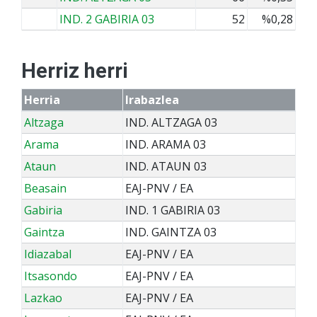
IND. 2 GABIRIA 03
52
%0,28
Herriz herri
Herria
Irabazlea
Altzaga
IND. ALTZAGA 03
Arama
IND. ARAMA 03
Ataun
IND. ATAUN 03
Beasain
EAJ-PNV / EA
Gabiria
IND. 1 GABIRIA 03
Gaintza
IND. GAINTZA 03
Idiazabal
EAJ-PNV / EA
Itsasondo
EAJ-PNV / EA
Lazkao
EAJ-PNV / EA