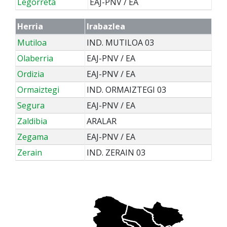
Legorreta
EAJ-PNV / EA
Herria
Irabazlea
Mutiloa
IND. MUTILOA 03
Olaberria
EAJ-PNV / EA
Ordizia
EAJ-PNV / EA
Ormaiztegi
IND. ORMAIZTEGI 03
Segura
EAJ-PNV / EA
Zaldibia
ARALAR
Zegama
EAJ-PNV / EA
Zerain
IND. ZERAIN 03