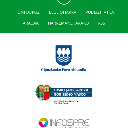
HONI BURUZ
LEGE OHARRA
PUBLIZITATEA
ARAUAK
HARREMANETARAKO
RSS