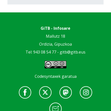
GiTB - Infosare
Mallutz 18
Ordizia, Gipuzkoa
Tel: 943 08 54 77 -
gitb@gitb.eus
Codesyntaxek garatua