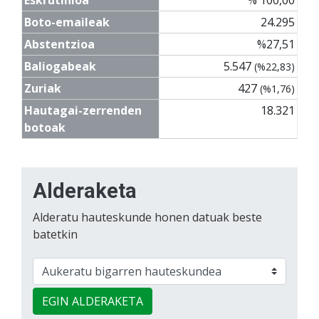
Boto-emaileak
24.295
Abstentzioa
%27,51
Baliogabeak
5.547
(%22,83)
Zuriak
427
(%1,76)
Hautagai-zerrenden
18.321
botoak
Alderaketa
Alderatu hauteskunde honen datuak beste
batetkin
EGIN ALDERAKETA