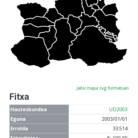
Jaitsi mapa svg formatuan
Fitxa
Hauteskundea
UD2003
Eguna
2003/01/01
Errolda
33.514
Eskrutinioa
% 100,00