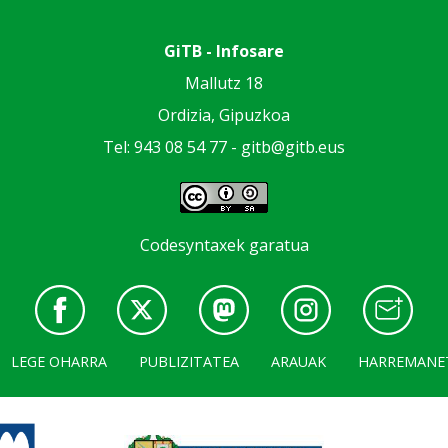
GiTB - Infosare
Mallutz 18
Ordizia, Gipuzkoa
Tel: 943 08 54 77 -
gitb@gitb.eus
Codesyntaxek garatua
LEGE OHARRA
PUBLIZITATEA
ARAUAK
HARREMANE