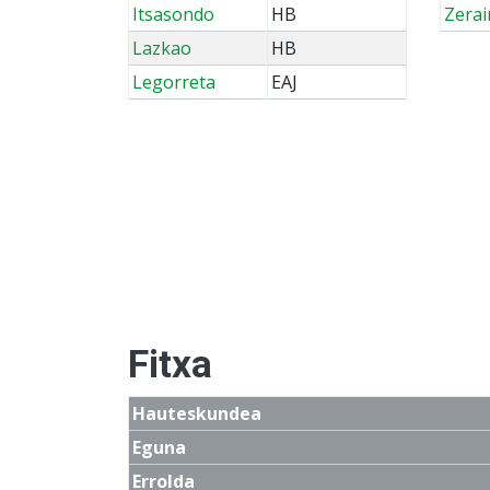
Itsasondo
HB
Zerai
Lazkao
HB
Legorreta
EAJ
Fitxa
Hauteskundea
Eguna
Errolda