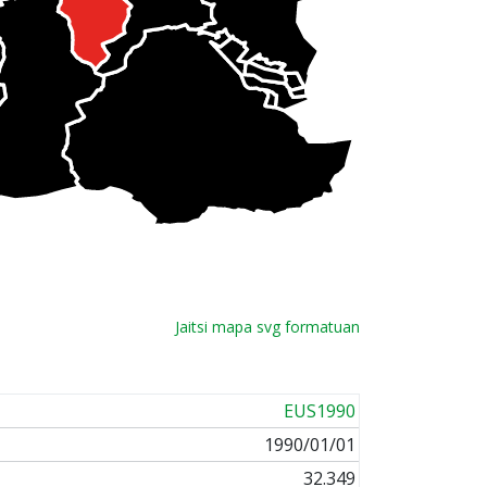
Jaitsi mapa svg formatuan
EUS1990
1990/01/01
32.349