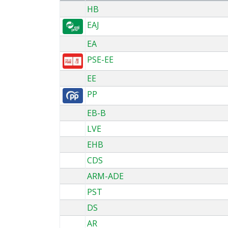
HB
EAJ
EA
PSE-EE
EE
PP
EB-B
LVE
EHB
CDS
ARM-ADE
PST
DS
AR