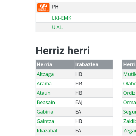
PH
LKI-EMK
U.AL.
Herriz herri
Herria
Irabazlea
Herr
Altzaga
HB
Mutil
Arama
HB
Olabe
Ataun
HB
Ordiz
Beasain
EAJ
Ormai
Gabiria
EA
Segu
Gaintza
HB
Zaldi
Idiazabal
EA
Zega