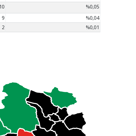
10
%0,05
9
%0,04
2
%0,01