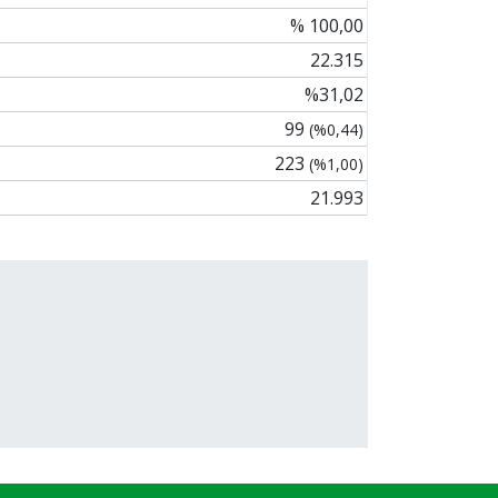
% 100,00
22.315
%31,02
99
(%0,44)
223
(%1,00)
21.993