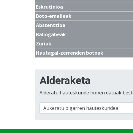
Eskrutinioa
Boto-emaileak
Abstentzioa
Baliogabeak
Zuriak
Hautagai-zerrenden botoak
Alderaketa
Alderatu hauteskunde honen datuak best