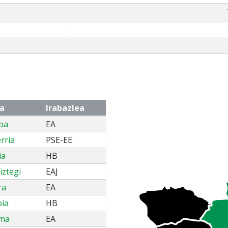
ia
Irabazlea
oa
EA
rria
PSE-EE
ia
HB
ztegi
EAJ
ra
EA
bia
HB
ma
EA