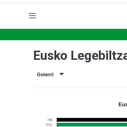
Eusko Legebiltz
Goierri
Eus
HB
EAJ