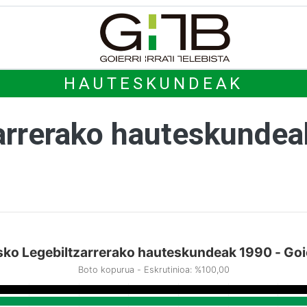
HAUTESKUNDEAK
arrerako hauteskunde
ko Legebiltzarrerako hauteskundeak 1990 - Goi
Boto kopurua - Eskrutinioa: %100,00