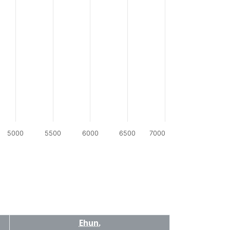
5000
5500
6000
6500
7000
Ehun.