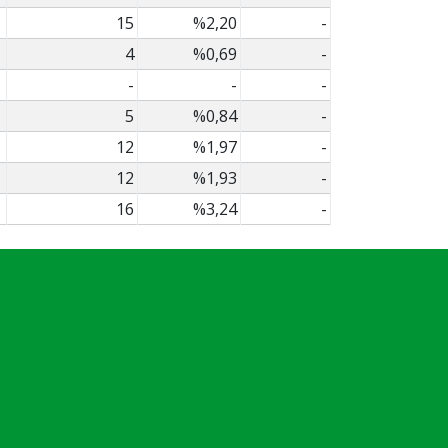
15
%2,20
-
4
%0,69
-
-
-
-
5
%0,84
-
12
%1,97
-
12
%1,93
-
16
%3,24
-