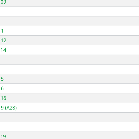
009
11
012
014
15
16
016
9 (A28)
019