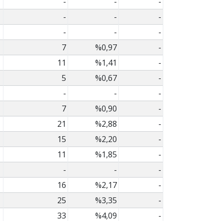
-
-
-
-
-
-
-
-
-
7
%0,97
-
11
%1,41
-
5
%0,67
-
-
-
-
7
%0,90
-
21
%2,88
-
15
%2,20
-
11
%1,85
-
-
-
-
16
%2,17
-
25
%3,35
-
33
%4,09
-