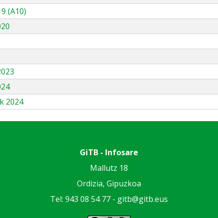
9 (A10)
020
3
2023
024
k 2024
GiTB - Infosare
Mallutz 18
Ordizia, Gipuzkoa
Tel: 943 08 54 77 -
gitb@gitb.eus