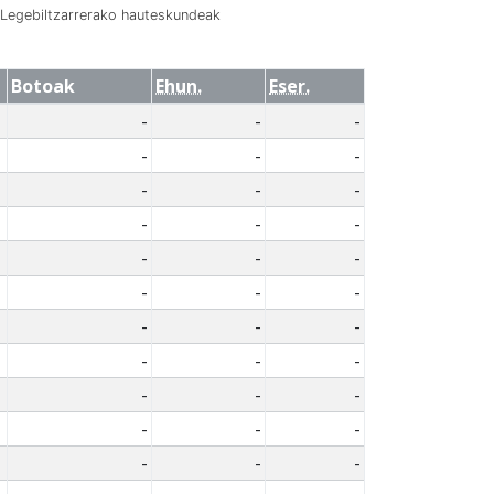
Legebiltzarrerako hauteskundeak
Botoak
Ehun.
Eser.
-
-
-
-
-
-
-
-
-
-
-
-
-
-
-
-
-
-
-
-
-
-
-
-
-
-
-
-
-
-
-
-
-