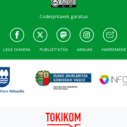
Codesyntaxek garatua
LEGE OHARRA
PUBLIZITATEA
ARAUAK
HARREMANE