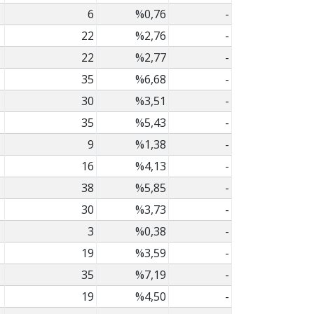
6
%0,76
-
22
%2,76
-
22
%2,77
-
35
%6,68
-
30
%3,51
-
35
%5,43
-
9
%1,38
-
16
%4,13
-
38
%5,85
-
30
%3,73
-
3
%0,38
-
19
%3,59
-
35
%7,19
-
19
%4,50
-