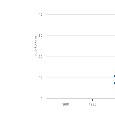
40
30
Boto kopurua
20
10
0
1980
1985