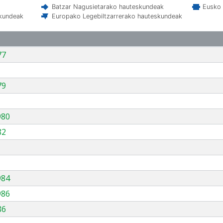
Batzar Nagusietarako hauteskundeak
Eusko 
skundeak
Europako Legebiltzarrerako hauteskundeak
77
79
980
82
984
986
86