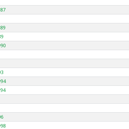
987
989
89
990
93
994
994
96
998