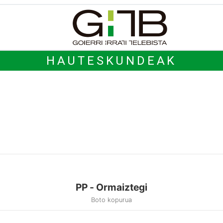
HAUTESKUNDEAK
PP - Ormaiztegi
Boto kopurua