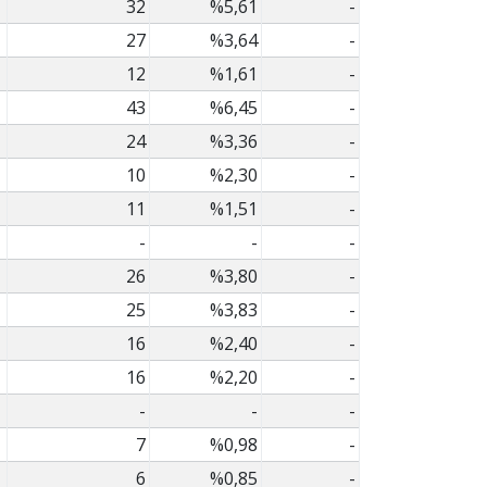
32
%5,61
-
27
%3,64
-
12
%1,61
-
43
%6,45
-
24
%3,36
-
10
%2,30
-
11
%1,51
-
-
-
-
26
%3,80
-
25
%3,83
-
16
%2,40
-
16
%2,20
-
-
-
-
7
%0,98
-
6
%0,85
-