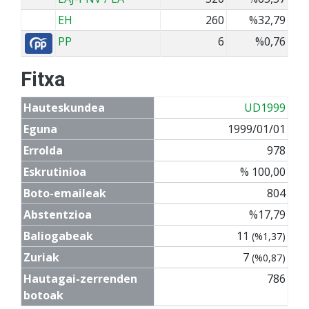
EH
260
%32,79
PP
6
%0,76
Fitxa
Hauteskundea
UD1999
Eguna
1999/01/01
Errolda
978
Eskrutinioa
% 100,00
Boto-emaileak
804
Abstentzioa
%17,79
Baliogabeak
11
(%1,37)
Zuriak
7
(%0,87)
Hautagai-zerrenden
786
botoak