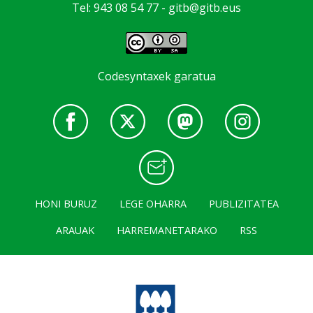
Tel: 943 08 54 77 -
gitb@gitb.eus
Codesyntaxek garatua
HONI BURUZ
LEGE OHARRA
PUBLIZITATEA
ARAUAK
HARREMANETARAKO
RSS