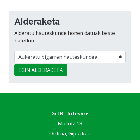
Alderaketa
Alderatu hauteskunde honen datuak beste
batetkin
EGIN ALDERAKETA
GiTB - Infosare
Mallutz 18
Ordizia, Gipuzkoa