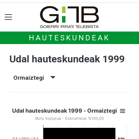
HAUTESKUNDEAK
Udal hauteskundeak 1999
Ormaiztegi
Udal hauteskundeak 1999 - Ormaiztegi
Boto kopurua - Eskrutinioa: %100,00
EAJ-PNV / EA