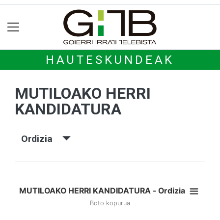
HAUTESKUNDEAK
MUTILOAKO HERRI
KANDIDATURA
Ordizia
MUTILOAKO HERRI KANDIDATURA - Ordizia
Boto kopurua