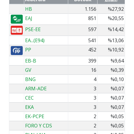
HB
1.156
%27,92
EAJ
851
%20,55
PSE-EE
597
%14,42
EA...(E94)
541
%13,06
PP
452
%10,92
EB-B
399
%9,64
GV
16
%0,39
BNG
4
%0,10
ARM-ADE
3
%0,07
CEC
3
%0,07
EKA
3
%0,07
EK-PCPE
2
%0,05
FORO Y CDS
2
%0,05