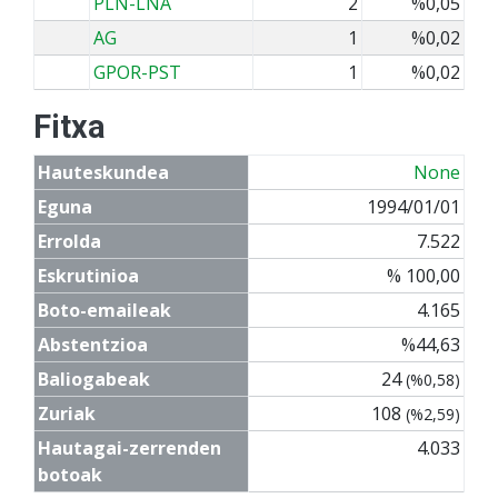
PLN-LNA
2
%0,05
AG
1
%0,02
GPOR-PST
1
%0,02
Fitxa
Hauteskundea
None
Eguna
1994/01/01
Errolda
7.522
Eskrutinioa
% 100,00
Boto-emaileak
4.165
Abstentzioa
%44,63
Baliogabeak
24
(%0,58)
Zuriak
108
(%2,59)
Hautagai-zerrenden
4.033
botoak