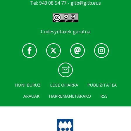
Tel: 943 08 54 77 -
gitb@gitb.eus
Codesyntaxek garatua
HONI BURUZ
LEGE OHARRA
PUBLIZITATEA
ARAUAK
HARREMANETARAKO
RSS