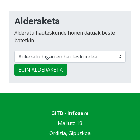
Alderaketa
Alderatu hauteskunde honen datuak beste
batetkin
EGIN ALDERAKETA
GiTB - Infosare
Mallutz 18
Ordizia, Gipuzkoa