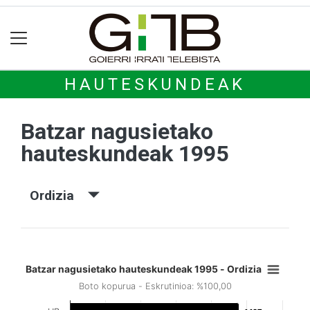
HAUTESKUNDEAK
Batzar nagusietako
hauteskundeak 1995
Ordizia
Batzar nagusietako hauteskundeak 1995 - Ordizia
Boto kopurua - Eskrutinioa: %100,00