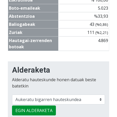
Boto-emaileak
5.023
Abstentzioa
%33,93
Baliogabeak
43
(%0,86)
Zuriak
111
(%2,21)
Hautagai-zerrenden
4.869
botoak
Alderaketa
Alderatu hauteskunde honen datuak beste
batetkin
EGIN ALDERAKETA