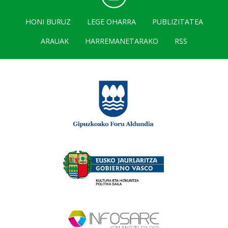
HONI BURUZ
LEGE OHARRA
PUBLIZITATEA
ARAUAK
HARREMANETARAKO
RSS