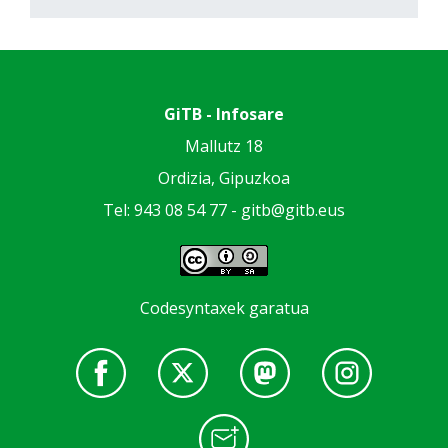
GiTB - Infosare
Mallutz 18
Ordizia, Gipuzkoa
Tel: 943 08 54 77 -
gitb@gitb.eus
Codesyntaxek garatua