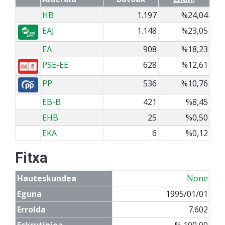
HB
1.197
%24,04
EAJ
1.148
%23,05
EA
908
%18,23
PSE-EE
628
%12,61
PP
536
%10,76
EB-B
421
%8,45
EHB
25
%0,50
EKA
6
%0,12
Fitxa
Hauteskundea
None
Eguna
1995/01/01
Errolda
7.602
Eskrutinioa
% 100,00