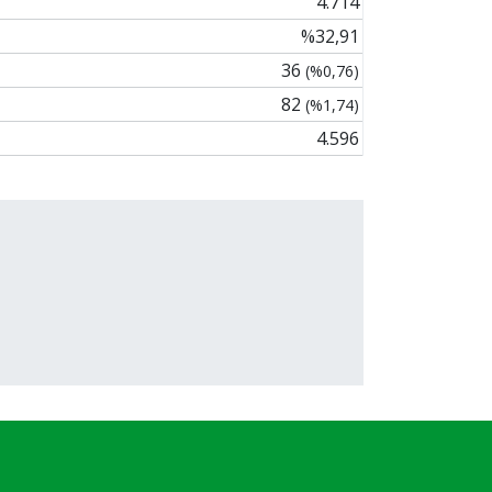
4.714
%32,91
36
(%0,76)
82
(%1,74)
4.596