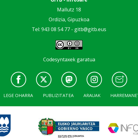
Mallutz 18
Ordizia, Gipuzkoa
Tel: 943 08 54 77 -
gitb@gitb.eus
Codesyntaxek garatua
LEGE OHARRA
PUBLIZITATEA
ARAUAK
HARREMANE