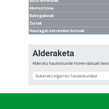
Boto-emaileak
Abstentzioa
Baliogabeak
Zuriak
Hautagai-zerrenden botoak
Alderaketa
Alderatu hauteskunde honen datuak best