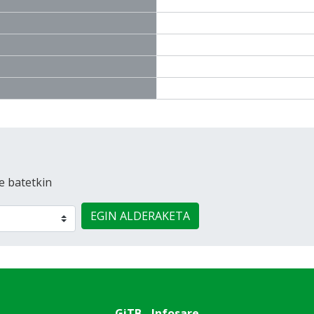
e batetkin
EGIN ALDERAKETA
GiTB - Infosare