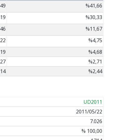
949
%41,66
419
%30,33
46
%11,67
22
%4,75
19
%4,68
27
%2,71
14
%2,44
UD2011
2011/05/22
7.026
% 100,00