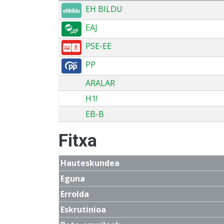
EH BILDU
EAJ
PSE-EE
PP
ARALAR
H1!
EB-B
Fitxa
Hauteskundea
Eguna
Errolda
Eskrutinioa