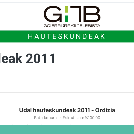
HAUTESKUNDEAK
deak 2011
Udal hauteskundeak 2011 - Ordizia
Boto kopurua - Eskrutinioa: %100,00