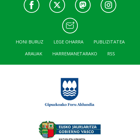
HONI BURUZ
LEGE OHARRA
PUBLIZITATEA
ARAUAK
HARREMANETARAKO
RSS