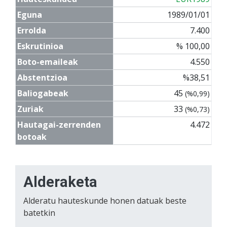
Eguna
1989/01/01
Errolda
7.400
Eskrutinioa
% 100,00
Boto-emaileak
4.550
Abstentzioa
%38,51
Baliogabeak
45
(%0,99)
Zuriak
33
(%0,73)
Hautagai-zerrenden
4.472
botoak
Alderaketa
Alderatu hauteskunde honen datuak beste
batetkin