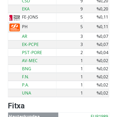
CSD
9
%0,20
EKA
9
%0,20
FE-JONS
5
%0,11
PH
5
%0,11
AR
3
%0,07
EK-PCPE
3
%0,07
PST-PORE
2
%0,04
AV-MEC
1
%0,02
BNG
1
%0,02
F.N.
1
%0,02
P.A.
1
%0,02
UNA
1
%0,02
Fitxa
Hauteskundea
EUR1989