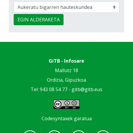
EGIN ALDERAKETA
GiTB - Infosare
Mallutz 18
Ordizia, Gipuzkoa
Tel: 943 08 54 77 -
gitb@gitb.eus
Codesyntaxek garatua