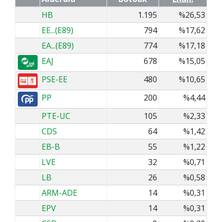
HB
1.195
%26,53
EE...(E89)
794
%17,62
EA...(E89)
774
%17,18
EAJ
678
%15,05
PSE-EE
480
%10,65
PP
200
%4,44
PTE-UC
105
%2,33
CDS
64
%1,42
EB-B
55
%1,22
LVE
32
%0,71
LB
26
%0,58
ARM-ADE
14
%0,31
EPV
14
%0,31