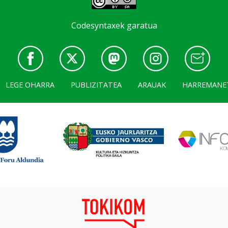
Codesyntaxek garatua
LEGE OHARRA
PUBLIZITATEA
ARAUAK
HARREMANE