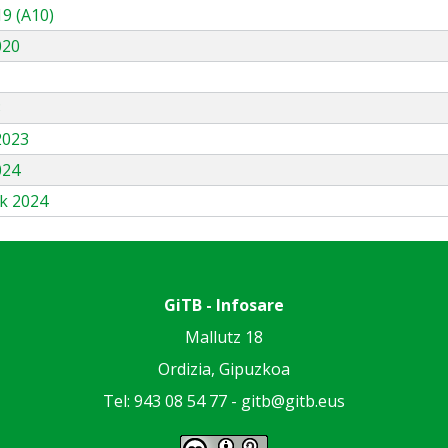
9 (A10)
020
3
2023
024
k 2024
GiTB - Infosare
Mallutz 18
Ordizia, Gipuzkoa
Tel: 943 08 54 77 -
gitb@gitb.eus