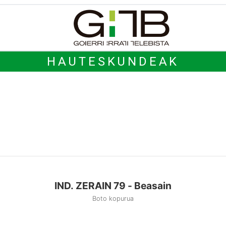
HAUTESKUNDEAK
IND. ZERAIN 79 - Beasain
Boto kopurua