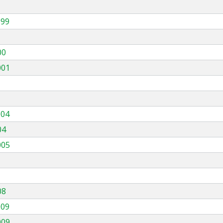
999
00
001
004
04
005
08
009
009