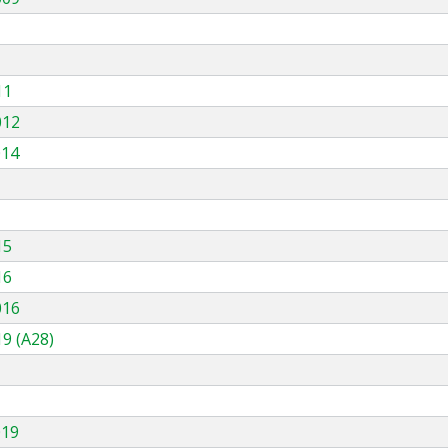
11
012
014
15
16
016
9 (A28)
019