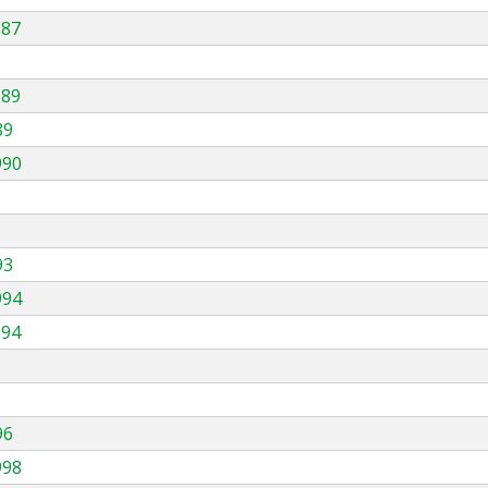
987
989
89
990
93
994
994
96
998