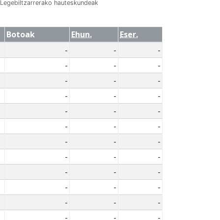
Legebiltzarrerako hauteskundeak
Botoak
Ehun.
Eser.
-
-
-
-
-
-
-
-
-
-
-
-
-
-
-
-
-
-
-
-
-
-
-
-
-
-
-
-
-
-
-
-
-
-
-
-