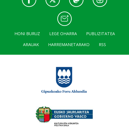
HONI BURUZ
LEGE OHARRA
PUBLIZITATEA
ARAUAK
HARREMANETARAKO
RSS