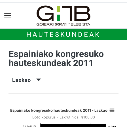
HAUTESKUNDEAK
Espainiako kongresuko
hauteskundeak 2011
Lazkao
Espainiako kongresuko hauteskundeak 2011 - Lazkao
Boto kopurua - Eskrutinioa: %100,00
AMAIUR