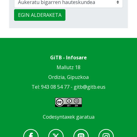
EGIN ALDERAKETA
GiTB - Infosare
Mallutz 18
Ordizia, Gipuzkoa
Tel: 943 08 54 77 -
gitb@gitb.eus
Codesyntaxek garatua