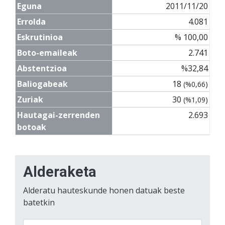
Eguna
2011/11/20
Errolda
4.081
Eskrutinioa
% 100,00
Boto-emaileak
2.741
Abstentzioa
%32,84
Baliogabeak
18
(%0,66)
Zuriak
30
(%1,09)
Hautagai-zerrenden
2.693
botoak
Alderaketa
Alderatu hauteskunde honen datuak beste
batetkin