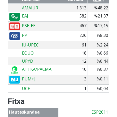
AMAIUR
1.313
%48,22
EAJ
582
%21,37
PSE-EE
467
%17,15
PP
226
%8,30
IU-UPEC
61
%2,24
EQUO
18
%0,66
UPYD
12
%0,44
ATTKA/PACMA
10
%0,37
PUM+J
3
%0,11
UCE
1
%0,04
Fitxa
Hauteskundea
ESP2011