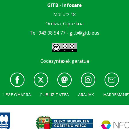
GiTB - Infosare
Mallutz 18
Ordizia, Gipuzkoa
Tel: 943 08 54 77 -
gitb@gitb.eus
Codesyntaxek garatua
LEGE OHARRA
PUBLIZITATEA
ARAUAK
HARREMANE