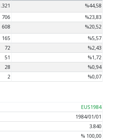
1.321
%44,58
706
%23,83
608
%20,52
165
%5,57
72
%2,43
51
%1,72
28
%0,94
2
%0,07
EUS1984
1984/01/01
3.840
% 100,00