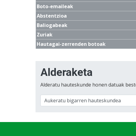
Boto-emaileak
Abstentzioa
Baliogabeak
Zuriak
Hautagai-zerrenden botoak
Alderaketa
Alderatu hauteskunde honen datuak best