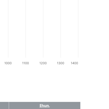
1000
1100
1200
1300
1400
Ehun.