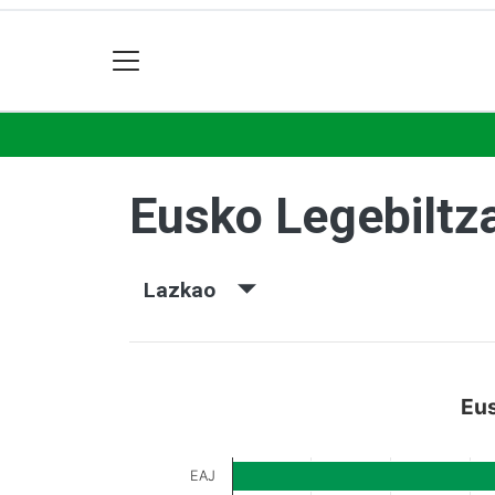
Eusko Legebiltz
Lazkao
Eus
EAJ