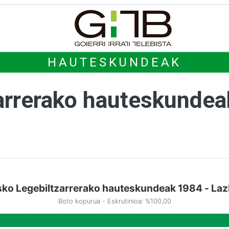
HAUTESKUNDEAK
arrerako hauteskunde
ko Legebiltzarrerako hauteskundeak 1984 - La
Boto kopurua - Eskrutinioa: %100,00