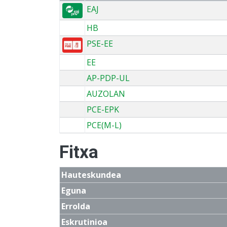
EAJ
HB
PSE-EE
EE
AP-PDP-UL
AUZOLAN
PCE-EPK
PCE(M-L)
Fitxa
Hauteskundea
Eguna
Errolda
Eskrutinioa