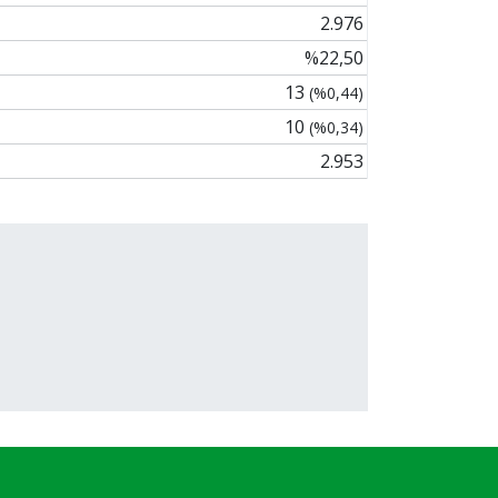
2.976
%22,50
13
(%0,44)
10
(%0,34)
2.953