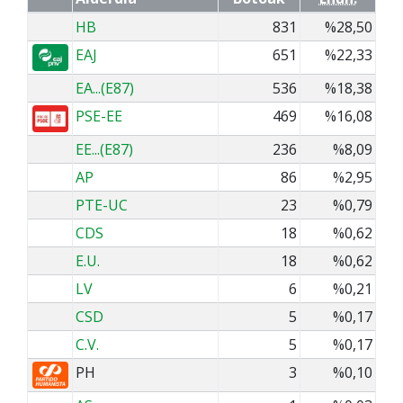
HB
831
%28,50
EAJ
651
%22,33
EA...(E87)
536
%18,38
PSE-EE
469
%16,08
EE...(E87)
236
%8,09
AP
86
%2,95
PTE-UC
23
%0,79
CDS
18
%0,62
E.U.
18
%0,62
LV
6
%0,21
CSD
5
%0,17
C.V.
5
%0,17
PH
3
%0,10