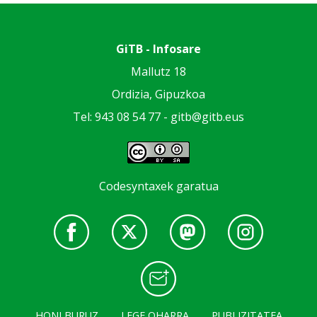
GiTB - Infosare
Mallutz 18
Ordizia, Gipuzkoa
Tel: 943 08 54 77 -
gitb@gitb.eus
Codesyntaxek garatua
HONI BURUZ
LEGE OHARRA
PUBLIZITATEA