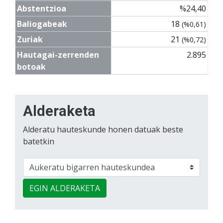
Abstentzioa
%24,40
Baliogabeak
18
(%0,61)
Zuriak
21
(%0,72)
Hautagai-zerrenden
2.895
botoak
Alderaketa
Alderatu hauteskunde honen datuak beste
batetkin
EGIN ALDERAKETA