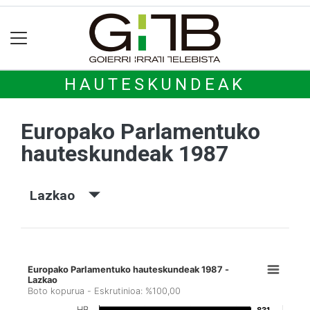
HAUTESKUNDEAK
Europako Parlamentuko
hauteskundeak 1987
Lazkao
Europako Parlamentuko hauteskundeak 1987 -
Lazkao
Boto kopurua - Eskrutinioa: %100,00
HB