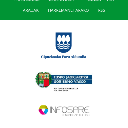
ARAUAK
HARREMANETARAKO
RSS