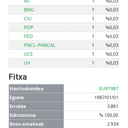
AS
1
%0,03
BNG
1
%0,03
CIU
1
%0,03
PDP
1
%0,03
PED
1
%0,03
PNCL-PANCAL
1
%0,03
UCE
1
%0,03
UV
1
%0,03
Fitxa
Hauteskundea
EUR1987
Eguna
1987/01/01
Errolda
3.881
Eskrutinioa
% 100,00
Boto-emaileak
2.934