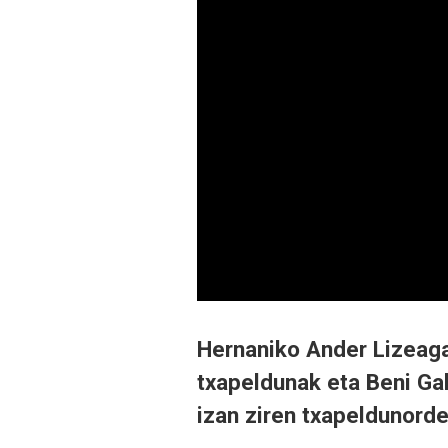
Hernaniko Ander Lizeaga
txapeldunak eta Beni Gal
izan ziren txapeldunorde