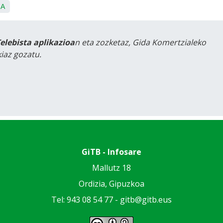
IA
Telebista aplikazioa
n eta zozketaz, Gida Komertzialeko
iaz gozatu.
GiTB - Infosare
Mallutz 18
Ordizia, Gipuzkoa
Tel: 943 08 54 77 -
gitb@gitb.eus