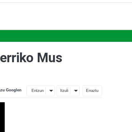
Herriko Mus
azu Googlen
Entzun
Itzuli
Erraztu