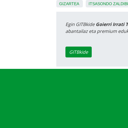
GIZARTEA
ITSASONDO
ZALDIB
Egin GITBkide
Goierri Irrati 
abantailaz eta premium eduk
GITBkide