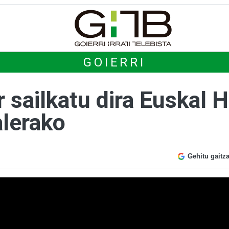
GOIERRI
ar sailkatu dira Euskal 
alerako
Gehitu gaitz