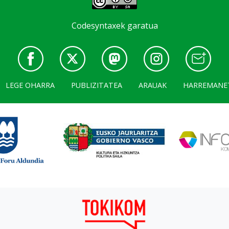
Codesyntaxek garatua
LEGE OHARRA
PUBLIZITATEA
ARAUAK
HARREMANE