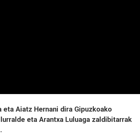
 eta Aiatz Hernani dira Gipuzkoako
lurralde eta Arantxa Luluaga zaldibitarrak
.