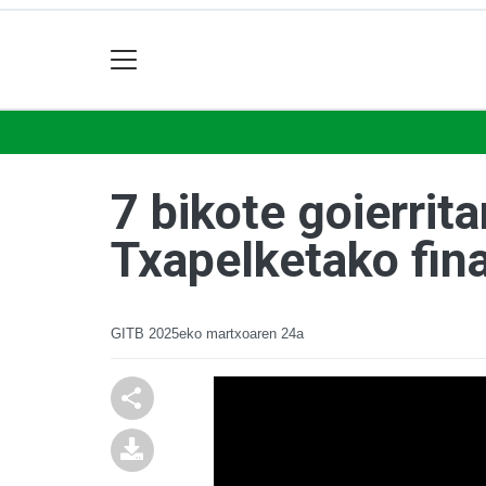
7 bikote goierrit
Txapelketako fin
GITB
2025eko martxoaren 24a