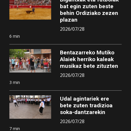
bat egin zuten beste
behin Ordiziako zezen
plazan
2026/07/28
6 min
Bentazarreko Mutiko
Alaiek herriko kaleak
musikaz bete zituzten
2026/07/28
3 min
Udal agintariek ere
bete zuten tradizioa
soka-dantzarekin
2026/07/28
7 min