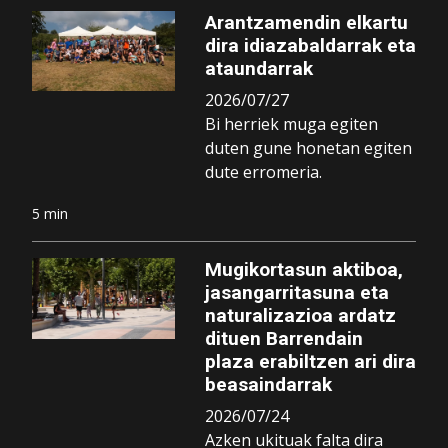
Arantzamendin elkartu
dira idiazabaldarrak eta
ataundarrak
2026/07/27
Bi herriek muga egiten
duten gune honetan egiten
dute erromeria.
5 min
Mugikortasun aktiboa,
jasangarritasuna eta
naturalizazioa ardatz
dituen Barrendain
plaza erabiltzen ari dira
beasaindarrak
2026/07/24
Azken ukituak falta dira