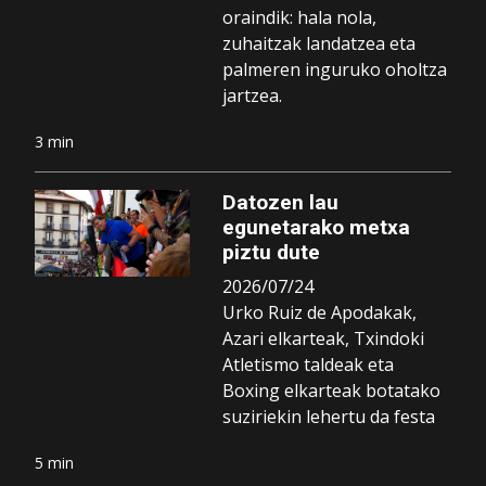
oraindik: hala nola,
zuhaitzak landatzea eta
palmeren inguruko oholtza
jartzea.
3 min
Datozen lau
egunetarako metxa
piztu dute
2026/07/24
Urko Ruiz de Apodakak,
Azari elkarteak, Txindoki
Atletismo taldeak eta
Boxing elkarteak botatako
suziriekin lehertu da festa
5 min