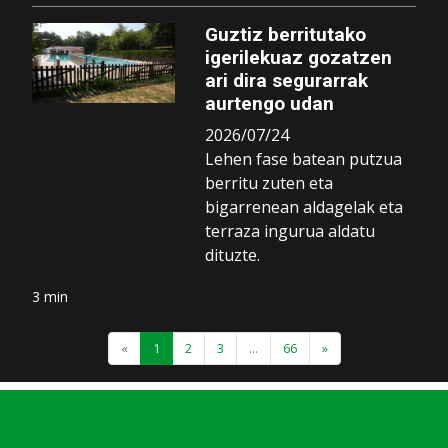
Guztiz berritutako
igerilekuaz gozatzen
ari dira segurarrak
aurtengo udan
2026/07/24
Lehen fase batean putzua
berritu zuten eta
bigarrenean aldagelak eta
terraza ingurua aldatu
dituzte.
3 min
«
1
2
3
...
66
»