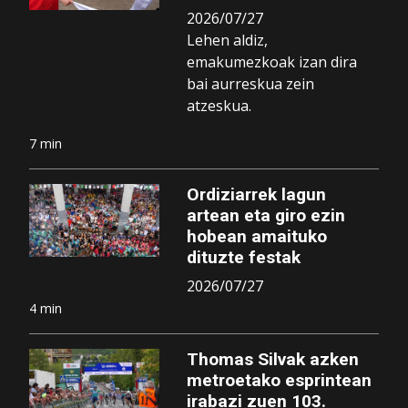
2026/07/27
Lehen aldiz,
emakumezkoak izan dira
bai aurreskua zein
atzeskua.
7 min
Ordiziarrek lagun
artean eta giro ezin
hobean amaituko
dituzte festak
2026/07/27
4 min
Thomas Silvak azken
metroetako esprintean
irabazi zuen 103.