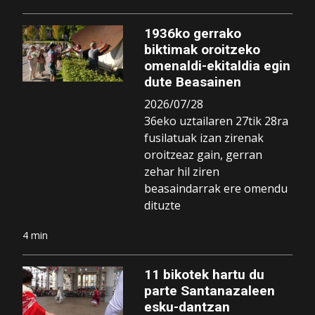
1936ko gerrako
biktimak oroitzeko
omenaldi-ekitaldia egin
dute Beasainen
2026/07/28
36eko uztailaren 27tik 28ra
fusilatuak izan zirenak
oroitzeaz gain, gerran
zehar hil ziren
beasaindarrak ere omendu
dituzte
4 min
11 bikotek hartu du
parte Santanazaleen
esku-dantzan