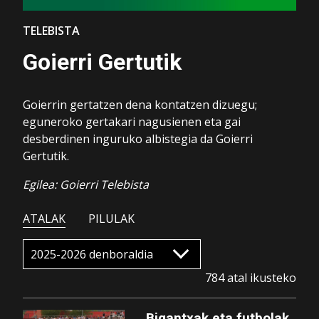
TELEBISTA
Goierri Gertutik
Goierrin gertatzen dena kontatzen dizuegu;
eguneroko gertakari nagusienen eta gai
desberdinen inguruko albistegia da Goierri
Gertutik.
Egilea: Goierri Telebista
ATALAK
PILULAK
784 atal ikusteko
Bigantxak eta futbolak