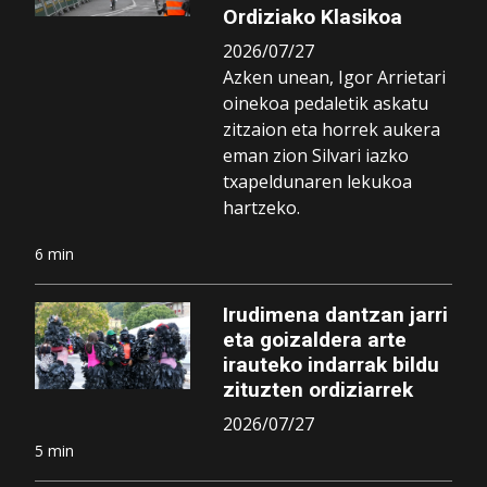
Ordiziako Klasikoa
2026/07/27
Azken unean, Igor Arrietari
oinekoa pedaletik askatu
zitzaion eta horrek aukera
eman zion Silvari iazko
txapeldunaren lekukoa
hartzeko.
6 min
Irudimena dantzan jarri
eta goizaldera arte
irauteko indarrak bildu
zituzten ordiziarrek
2026/07/27
5 min