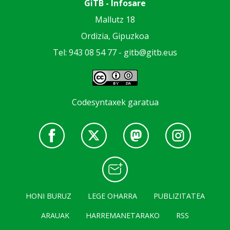
GiTB - Infosare
Mallutz 18
Ordizia, Gipuzkoa
Tel: 943 08 54 77 -
gitb@gitb.eus
Codesyntaxek garatua
HONI BURUZ
LEGE OHARRA
PUBLIZITATEA
ARAUAK
HARREMANETARAKO
RSS