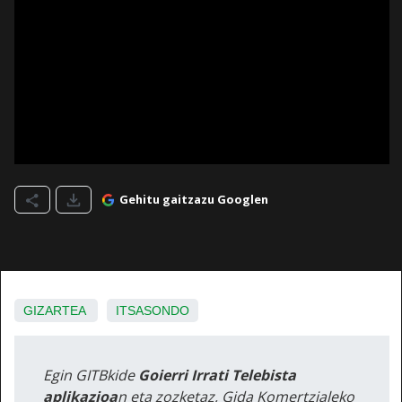
Gehitu gaitzazu Googlen
GIZARTEA
ITSASONDO
Egin GITBkide
Goierri Irrati Telebista
aplikazioa
n eta zozketaz, Gida Komertzialeko