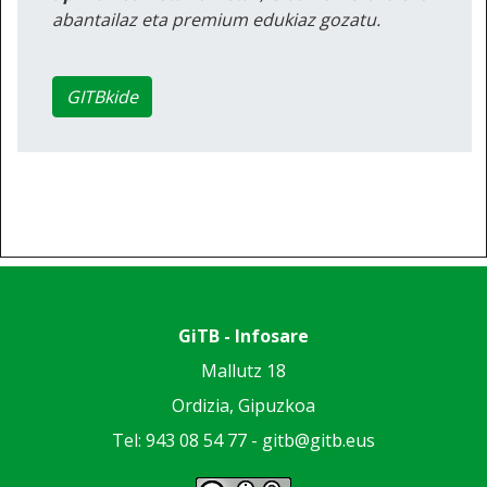
abantailaz eta premium edukiaz gozatu.
GITBkide
GiTB - Infosare
Mallutz 18
Ordizia, Gipuzkoa
Tel: 943 08 54 77 -
gitb@gitb.eus