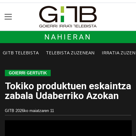
NAHIERAN
GITB TELEBISTA
TELEBISTA ZUZENEAN
IRRATIA ZUZE
GOIERRI GERTUTIK
Tokiko produktuen eskaintza
zabala Udaberriko Azokan
GITB
2026ko maiatzaren 11