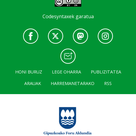
Codesyntaxek garatua
HONI BURUZ
LEGE OHARRA
PUBLIZITATEA
ARAUAK
HARREMANETARAKO
RSS