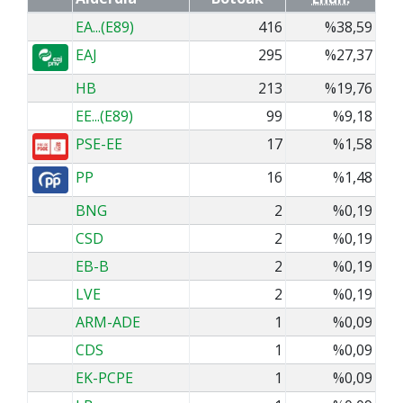
EA...(E89)
416
%38,59
EAJ
295
%27,37
HB
213
%19,76
EE...(E89)
99
%9,18
PSE-EE
17
%1,58
PP
16
%1,48
BNG
2
%0,19
CSD
2
%0,19
EB-B
2
%0,19
LVE
2
%0,19
ARM-ADE
1
%0,09
CDS
1
%0,09
EK-PCPE
1
%0,09