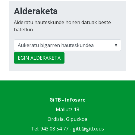
Alderaketa
Alderatu hauteskunde honen datuak beste
batetkin
EGIN ALDERAKETA
GiTB - Infosare
Mallutz 18
Ordizia, Gipuzkoa
Tel: 943 08 54 77 -
gitb@gitb.eus