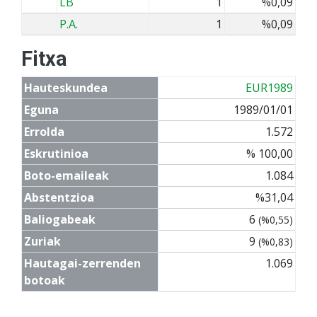
LB
1
%0,09
P.A.
1
%0,09
Fitxa
Hauteskundea
EUR1989
Eguna
1989/01/01
Errolda
1.572
Eskrutinioa
% 100,00
Boto-emaileak
1.084
Abstentzioa
%31,04
Baliogabeak
6
(%0,55)
Zuriak
9
(%0,83)
Hautagai-zerrenden
1.069
botoak