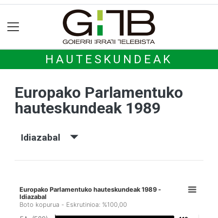
HAUTESKUNDEAK
Europako Parlamentuko
hauteskundeak 1989
Idiazabal
Europako Parlamentuko hauteskundeak 1989 -
Idiazabal
Boto kopurua - Eskrutinioa: %100,00