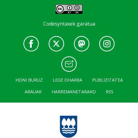
Codesyntaxek garatua
HONI BURUZ
LEGE OHARRA
PUBLIZITATEA
ARAUAK
HARREMANETARAKO
RSS