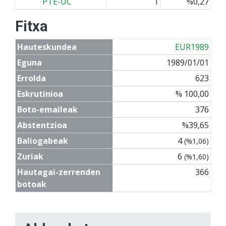
PTE-UC
1
%0,27
Fitxa
Hauteskundea
EUR1989
Eguna
1989/01/01
Errolda
623
Eskrutinioa
% 100,00
Boto-emaileak
376
Abstentzioa
%39,65
Baliogabeak
4
(%1,06)
Zuriak
6
(%1,60)
Hautagai-zerrenden
366
botoak