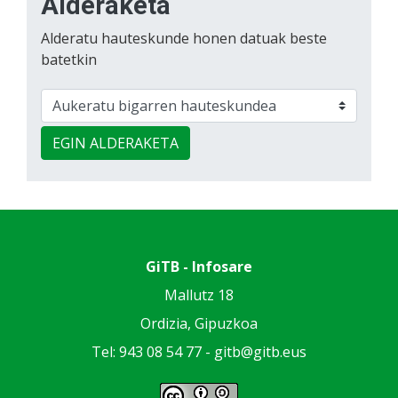
Alderaketa
Alderatu hauteskunde honen datuak beste
batetkin
EGIN ALDERAKETA
GiTB - Infosare
Mallutz 18
Ordizia, Gipuzkoa
Tel: 943 08 54 77 -
gitb@gitb.eus