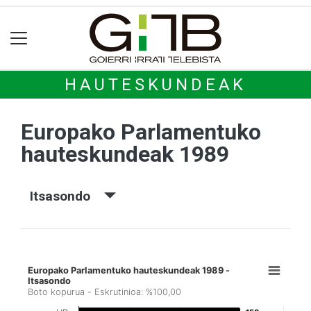
HAUTESKUNDEAK
Europako Parlamentuko
hauteskundeak 1989
Itsasondo
Europako Parlamentuko hauteskundeak 1989 -
Itsasondo
Boto kopurua - Eskrutinioa: %100,00