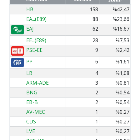
HB
158
%42,47
EA...(E89)
88
%23,66
EAJ
62
%16,67
EE...(E89)
28
%7,53
PSE-EE
9
%2,42
PP
6
%1,61
LB
4
%1,08
ARM-ADE
3
%0,81
BNG
2
%0,54
EB-B
2
%0,54
AV-MEC
1
%0,27
CDS
1
%0,27
LVE
1
%0,27