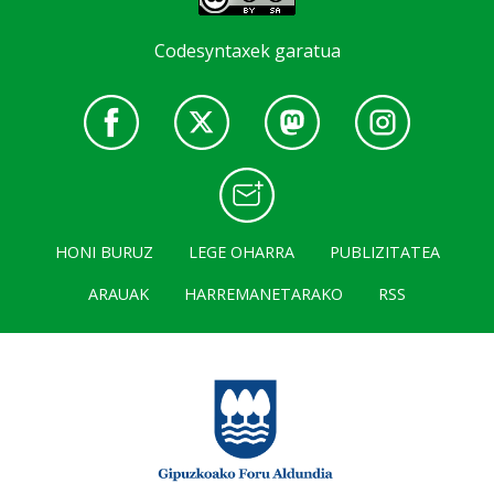
Codesyntaxek garatua
HONI BURUZ
LEGE OHARRA
PUBLIZITATEA
ARAUAK
HARREMANETARAKO
RSS