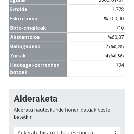
Errolda
1.778
Eskrutinioa
% 100,00
Boto-emaileak
710
Abstentzioa
%60,07
Baliogabeak
2
(%0,28)
Zuriak
4
(%0,56)
Hautagai-zerrenden
704
botoak
Alderaketa
Alderatu hauteskunde honen datuak beste
batetkin