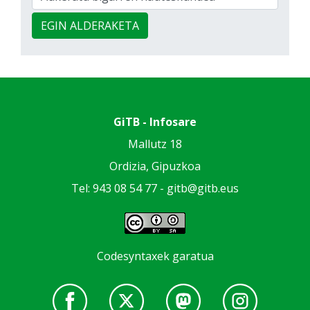
EGIN ALDERAKETA
GiTB - Infosare
Mallutz 18
Ordizia, Gipuzkoa
Tel: 943 08 54 77 -
gitb@gitb.eus
Codesyntaxek garatua