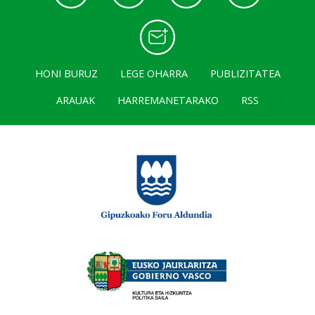
HONI BURUZ
LEGE OHARRA
PUBLIZITATEA
ARAUAK
HARREMANETARAKO
RSS