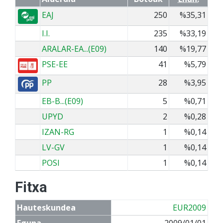
EAJ
250
%35,31
I.I.
235
%33,19
ARALAR-EA...(E09)
140
%19,77
PSE-EE
41
%5,79
PP
28
%3,95
EB-B...(E09)
5
%0,71
UPYD
2
%0,28
IZAN-RG
1
%0,14
LV-GV
1
%0,14
POSI
1
%0,14
Fitxa
Hauteskundea
EUR2009
Eguna
2009/01/01