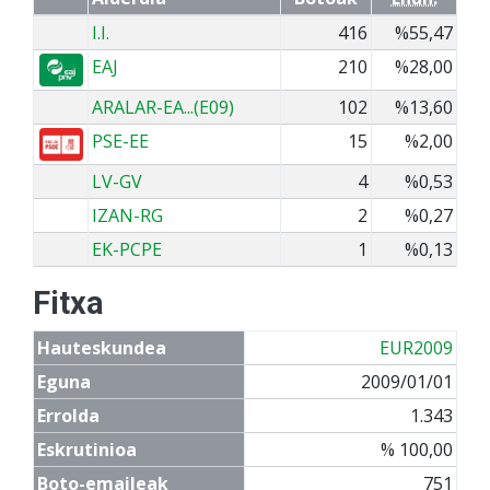
I.I.
416
%55,47
EAJ
210
%28,00
ARALAR-EA...(E09)
102
%13,60
PSE-EE
15
%2,00
LV-GV
4
%0,53
IZAN-RG
2
%0,27
EK-PCPE
1
%0,13
Fitxa
Hauteskundea
EUR2009
Eguna
2009/01/01
Errolda
1.343
Eskrutinioa
% 100,00
Boto-emaileak
751