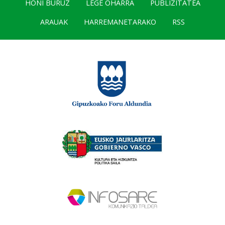
HONI BURUZ
LEGE OHARRA
PUBLIZITATEA
ARAUAK
HARREMANETARAKO
RSS