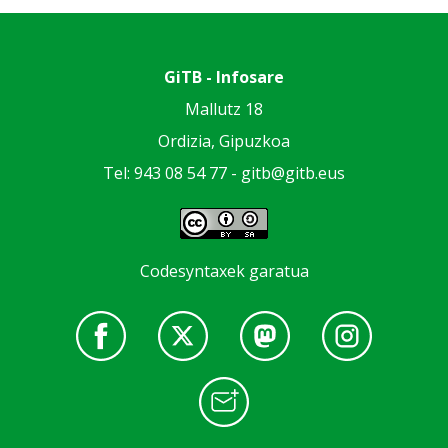
GiTB - Infosare
Mallutz 18
Ordizia, Gipuzkoa
Tel: 943 08 54 77 -
gitb@gitb.eus
Codesyntaxek garatua