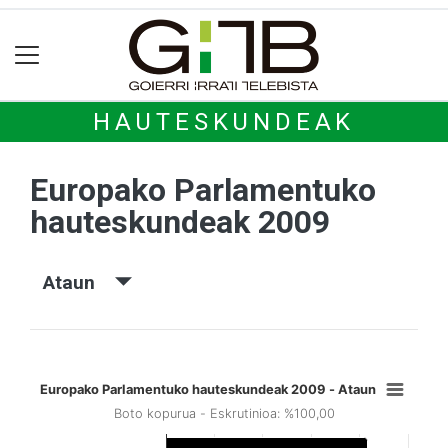
HAUTESKUNDEAK
Europako Parlamentuko
hauteskundeak 2009
Ataun
Europako Parlamentuko hauteskundeak 2009 - Ataun
Boto kopurua - Eskrutinioa: %100,00