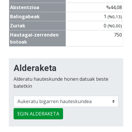
Abstentzioa
%44,08
Baliogabeak
1
(%0,13)
Zuriak
0
(%0,00)
Hautagai-zerrenden
750
botoak
Alderaketa
Alderatu hauteskunde honen datuak beste
batetkin
EGIN ALDERAKETA