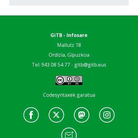
GiTB - Infosare
Mallutz 18
Ordizia, Gipuzkoa
Tel: 943 08 54 77 -
gitb@gitb.eus
Codesyntaxek garatua