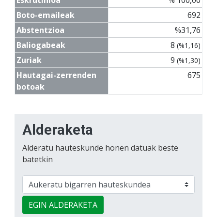
Boto-emaileak
692
Abstentzioa
%31,76
Baliogabeak
8
(%1,16)
Zuriak
9
(%1,30)
Hautagai-zerrenden
675
botoak
Alderaketa
Alderatu hauteskunde honen datuak beste
batetkin
EGIN ALDERAKETA