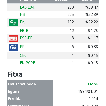
EA...(E94)
270
%39,47
HB
225
%32,89
EAJ
152
%22,22
EB-B
12
%1,75
PSE-EE
8
%1,17
PP
6
%0,88
CEC
1
%0,15
EK-PCPE
1
%0,15
Fitxa
Hauteskundea
None
Eguna
1994/01/01
Errolda
1.014
Eskrutinioa
% 100,00