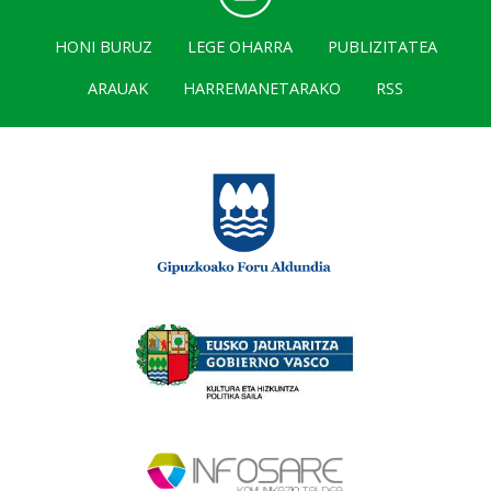
HONI BURUZ
LEGE OHARRA
PUBLIZITATEA
ARAUAK
HARREMANETARAKO
RSS