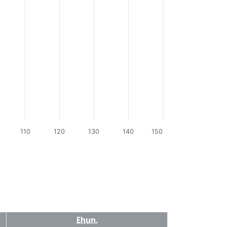
110
120
130
140
150
Ehun.