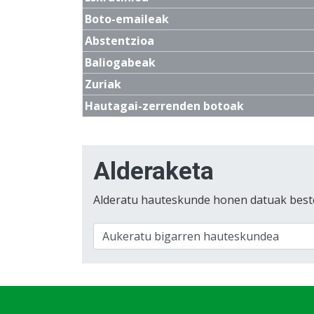
Boto-emaileak
Abstentzioa
Baliogabeak
Zuriak
Hautagai-zerrenden botoak
Alderaketa
Alderatu hauteskunde honen datuak best