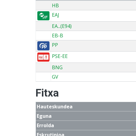
HB
EAJ
EA...(E94)
EB-B
PP
PSE-EE
BNG
GV
Fitxa
Hauteskundea
Eguna
Errolda
Eskrutinioa