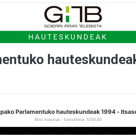
HAUTESKUNDEAK
mentuko hauteskundea
pako Parlamentuko hauteskundeak 1994 - Itsa
Boto kopurua - Eskrutinioa: %100,00