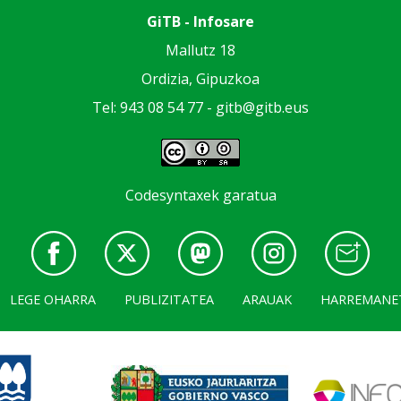
GiTB - Infosare
Mallutz 18
Ordizia, Gipuzkoa
Tel: 943 08 54 77 -
gitb@gitb.eus
Codesyntaxek garatua
LEGE OHARRA
PUBLIZITATEA
ARAUAK
HARREMANE