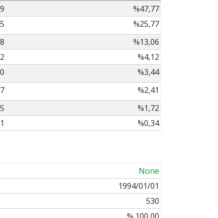
9
%47,77
5
%25,77
8
%13,06
2
%4,12
0
%3,44
7
%2,41
5
%1,72
1
%0,34
None
1994/01/01
530
% 100,00