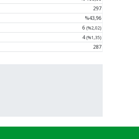
297
%43,96
6
(%2,02)
4
(%1,35)
287