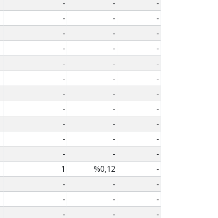
-
-
-
-
-
-
-
-
-
-
-
-
-
-
-
-
-
-
-
-
-
-
-
-
-
-
-
-
-
-
-
-
-
1
%0,12
-
-
-
-
-
-
-
-
-
-