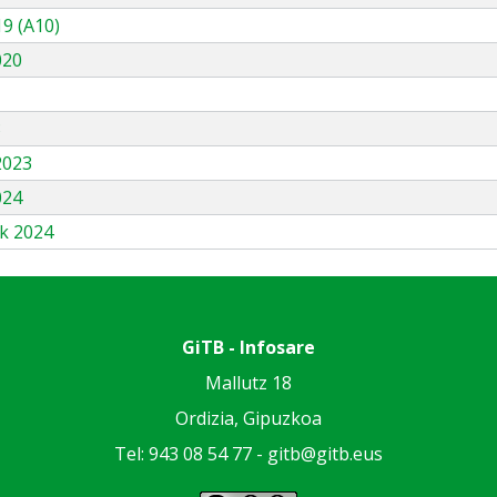
9 (A10)
020
3
2023
024
k 2024
GiTB - Infosare
Mallutz 18
Ordizia, Gipuzkoa
Tel: 943 08 54 77 -
gitb@gitb.eus