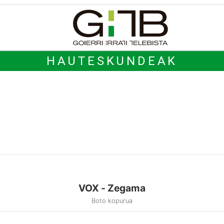
HAUTESKUNDEAK
VOX - Zegama
Boto kopurua