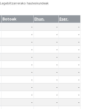
Legebiltzarrerako hauteskundeak
Botoak
Ehun.
Eser.
-
-
-
-
-
-
-
-
-
-
-
-
-
-
-
-
-
-
-
-
-
-
-
-
-
-
-
-
-
-
-
-
-