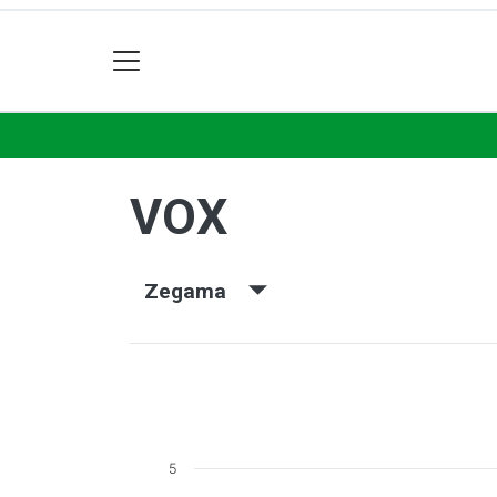
VOX
Zegama
5