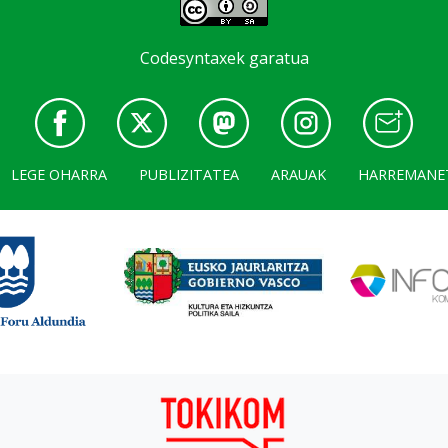
Codesyntaxek garatua
LEGE OHARRA
PUBLIZITATEA
ARAUAK
HARREMANE