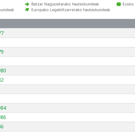
Batzar Nagusietarako hauteskundeak
Eusko 
skundeak
Europako Legebiltzarrerako hauteskundeak
77
79
980
82
984
986
86