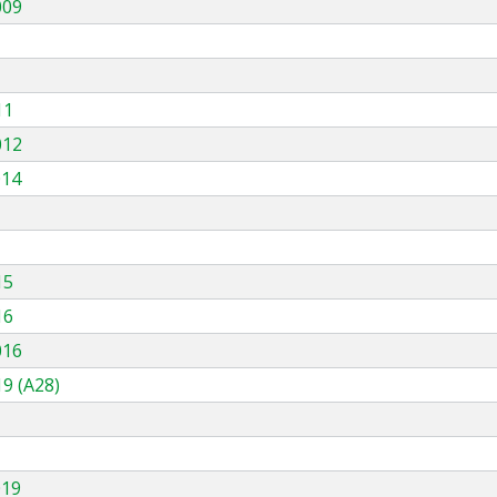
009
11
012
014
15
16
016
9 (A28)
019