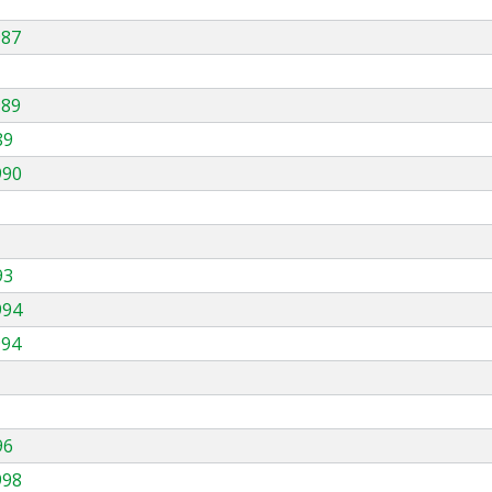
987
989
89
990
93
994
994
96
998