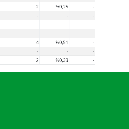
2
%0,25
-
-
-
-
-
-
-
-
-
-
4
%0,51
-
-
-
-
2
%0,33
-