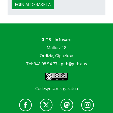
EGIN ALDERAKETA
GiTB - Infosare
Mallutz 18
Ordizia, Gipuzkoa
Tel: 943 08 54 77 -
gitb@gitb.eus
Codesyntaxek garatua