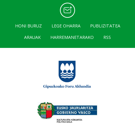
HONI BURUZ
LEGE OHARRA
PUBLIZITATEA
ARAUAK
HARREMANETARAKO
RSS