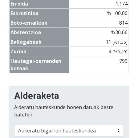
Errolda
1.174
Eskrutinioa
% 100,00
Boto-emaileak
814
Abstentzioa
%30,66
Baliogabeak
11
(%1,35)
Zuriak
4
(%0,49)
Hautagai-zerrenden
799
botoak
Alderaketa
Alderatu hauteskunde honen datuak beste
batetkin