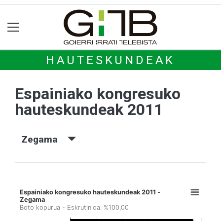
HAUTESKUNDEAK
Espainiako kongresuko
hauteskundeak 2011
Zegama
Espainiako kongresuko hauteskundeak 2011 -
Zegama
Boto kopurua - Eskrutinioa: %100,00