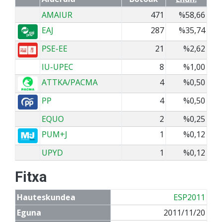
AMAIUR
471
%58,66
EAJ
287
%35,74
PSE-EE
21
%2,62
IU-UPEC
8
%1,00
ATTKA/PACMA
4
%0,50
PP
4
%0,50
EQUO
2
%0,25
PUM+J
1
%0,12
UPYD
1
%0,12
Fitxa
Hauteskundea
ESP2011
Eguna
2011/11/20