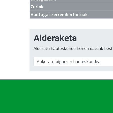
Zuriak
Hautagai-zerrenden botoak
Alderaketa
Alderatu hauteskunde honen datuak best