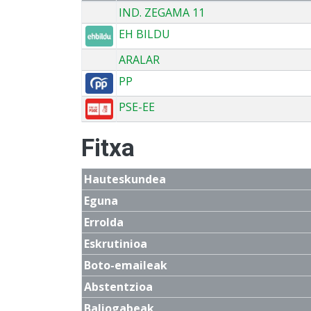
IND. ZEGAMA 11
EH BILDU
ARALAR
PP
PSE-EE
Fitxa
Hauteskundea
Eguna
Errolda
Eskrutinioa
Boto-emaileak
Abstentzioa
Baliogabeak