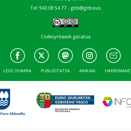
Tel: 943 08 54 77 -
gitb@gitb.eus
Codesyntaxek garatua
LEGE OHARRA
PUBLIZITATEA
ARAUAK
HARREMANE