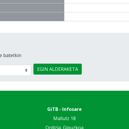
e batetkin
EGIN ALDERAKETA
GiTB - Infosare
Mallutz 18
Ordizia, Gipuzkoa