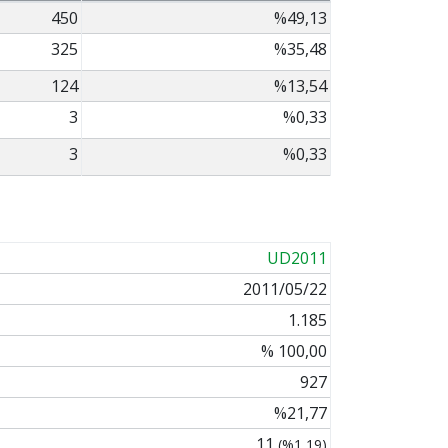
450
%49,13
325
%35,48
124
%13,54
3
%0,33
3
%0,33
UD2011
2011/05/22
1.185
% 100,00
927
%21,77
11
(%1,19)