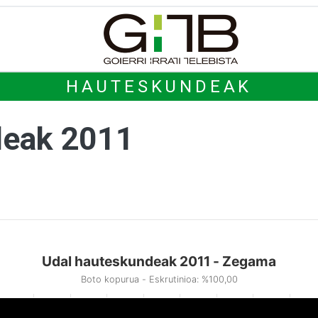
HAUTESKUNDEAK
deak 2011
Udal hauteskundeak 2011 - Zegama
Boto kopurua - Eskrutinioa: %100,00