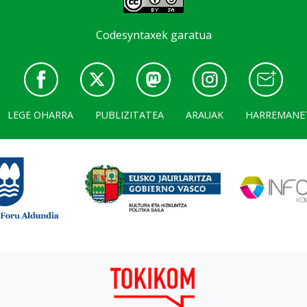
Codesyntaxek garatua
LEGE OHARRA
PUBLIZITATEA
ARAUAK
HARREMANE