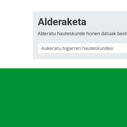
Alderaketa
Alderatu hauteskunde honen datuak best