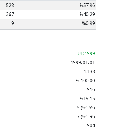
528
%57,96
367
%40,29
9
%0,99
UD1999
1999/01/01
1.133
% 100,00
916
%19,15
5
(%0,55)
7
(%0,76)
904