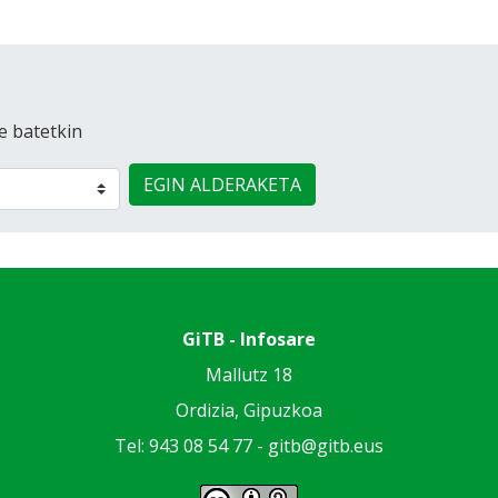
e batetkin
EGIN ALDERAKETA
GiTB - Infosare
Mallutz 18
Ordizia, Gipuzkoa
Tel: 943 08 54 77 -
gitb@gitb.eus