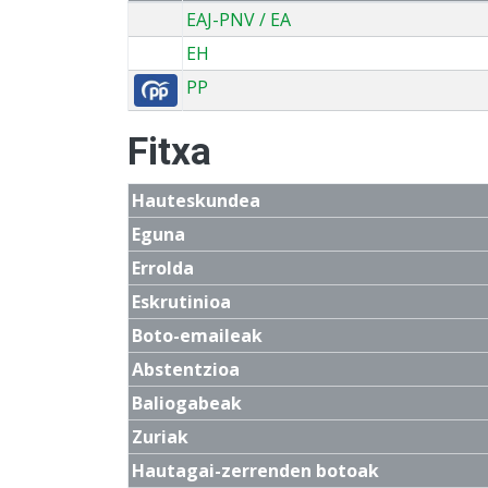
EAJ-PNV / EA
EH
PP
Fitxa
Hauteskundea
Eguna
Errolda
Eskrutinioa
Boto-emaileak
Abstentzioa
Baliogabeak
Zuriak
Hautagai-zerrenden botoak