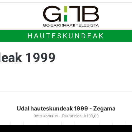
HAUTESKUNDEAK
deak 1999
Udal hauteskundeak 1999 - Zegama
Boto kopurua - Eskrutinioa: %100,00