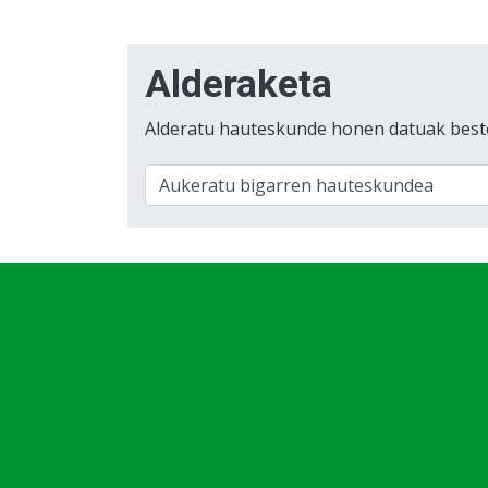
Alderaketa
Alderatu hauteskunde honen datuak best