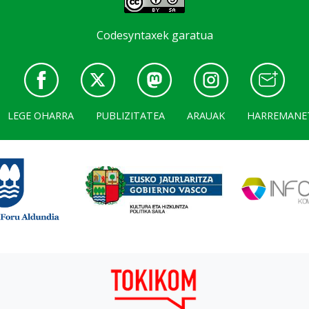
Codesyntaxek garatua
LEGE OHARRA
PUBLIZITATEA
ARAUAK
HARREMANE