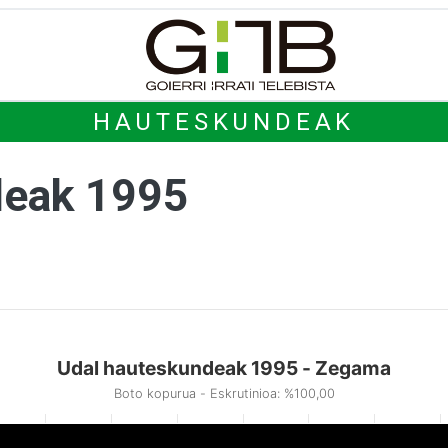
HAUTESKUNDEAK
deak 1995
Udal hauteskundeak 1995 - Zegama
Boto kopurua - Eskrutinioa: %100,00