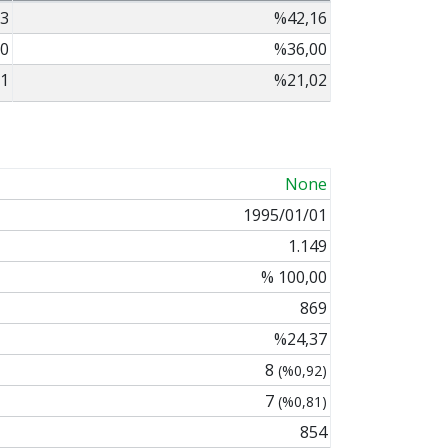
3
%42,16
0
%36,00
1
%21,02
None
1995/01/01
1.149
% 100,00
869
%24,37
8
(%0,92)
7
(%0,81)
854