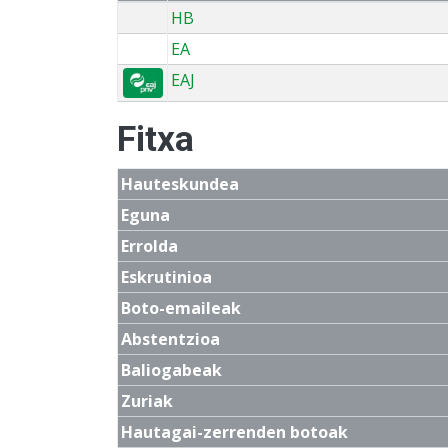
HB
EA
EAJ
Fitxa
Hauteskundea
Eguna
Errolda
Eskrutinioa
Boto-emaileak
Abstentzioa
Baliogabeak
Zuriak
Hautagai-zerrenden botoak