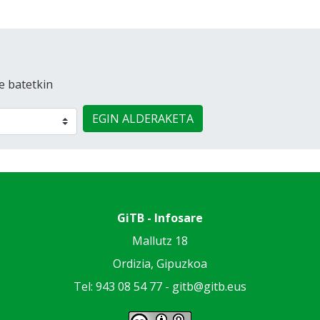
e batetkin
EGIN ALDERAKETA
GiTB - Infosare
Mallutz 18
Ordizia, Gipuzkoa
Tel: 943 08 54 77 -
gitb@gitb.eus