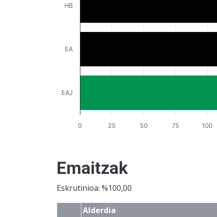
HB
EA
EAJ
0
25
50
75
100
Emaitzak
Eskrutinioa: %100,00
Alderdia