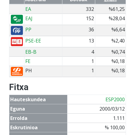
EA
332
%61,25
EAJ
152
%28,04
PP
36
%6,64
PSE-EE
13
%2,40
EB-B
4
%0,74
FE
1
%0,18
PH
1
%0,18
Fitxa
Hauteskundea
ESP2000
Eguna
2000/03/12
Errolda
1.111
Eskrutinioa
% 100,00