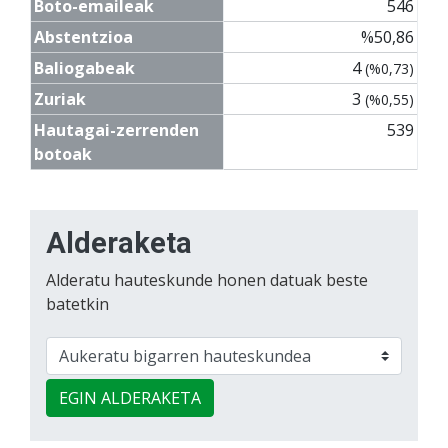
Boto-emaileak
546
Abstentzioa
%50,86
Baliogabeak
4
(%0,73)
Zuriak
3
(%0,55)
Hautagai-zerrenden
539
botoak
Alderaketa
Alderatu hauteskunde honen datuak beste
batetkin
EGIN ALDERAKETA