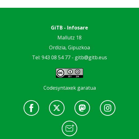
GiTB - Infosare
Mallutz 18
Ordizia, Gipuzkoa
Tel: 943 08 54 77 -
gitb@gitb.eus
Codesyntaxek garatua