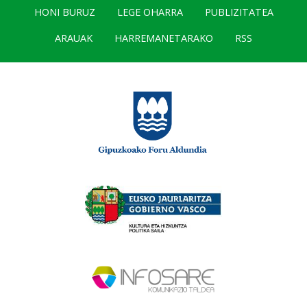
HONI BURUZ
LEGE OHARRA
PUBLIZITATEA
ARAUAK
HARREMANETARAKO
RSS