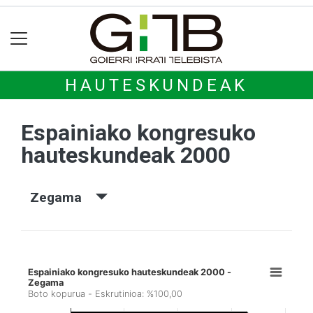
HAUTESKUNDEAK
Espainiako kongresuko
hauteskundeak 2000
Zegama
Espainiako kongresuko hauteskundeak 2000 -
Zegama
Boto kopurua - Eskrutinioa: %100,00