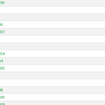
999
00
001
004
04
005
08
009
009