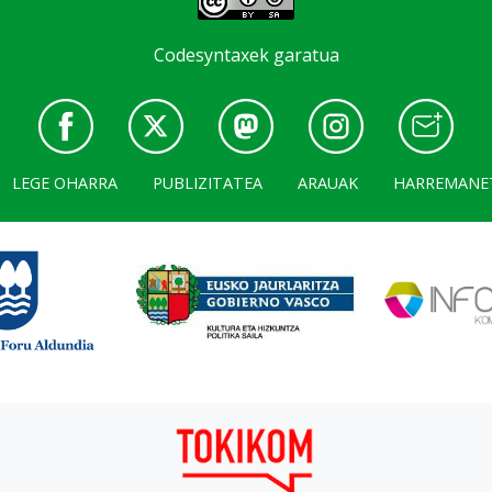
Codesyntaxek garatua
LEGE OHARRA
PUBLIZITATEA
ARAUAK
HARREMANE