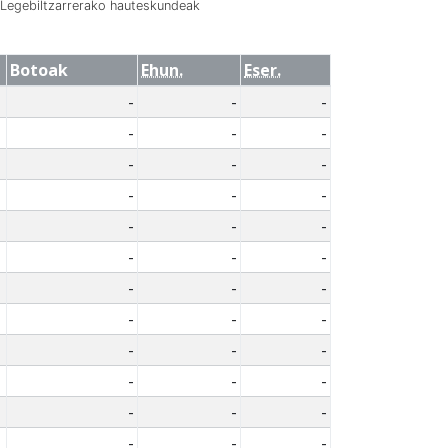
Legebiltzarrerako hauteskundeak
Botoak
Ehun.
Eser.
-
-
-
-
-
-
-
-
-
-
-
-
-
-
-
-
-
-
-
-
-
-
-
-
-
-
-
-
-
-
-
-
-
-
-
-