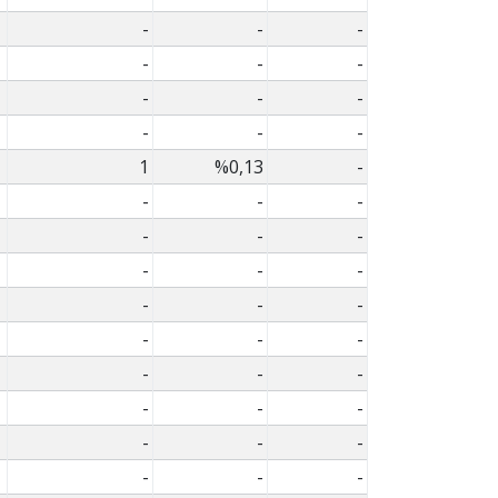
-
-
-
-
-
-
-
-
-
-
-
-
1
%0,13
-
-
-
-
-
-
-
-
-
-
-
-
-
-
-
-
-
-
-
-
-
-
-
-
-
-
-
-