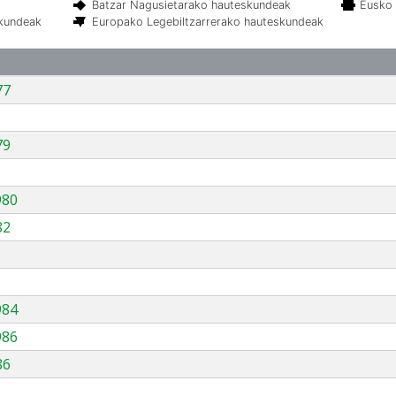
Batzar Nagusietarako hauteskundeak
Eusko 
skundeak
Europako Legebiltzarrerako hauteskundeak
77
79
980
82
984
986
86