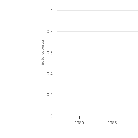
1
0.8
Boto kopurua
0.6
0.4
0.2
0
1980
1985