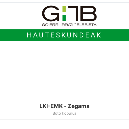
HAUTESKUNDEAK
LKI-EMK - Zegama
Boto kopurua