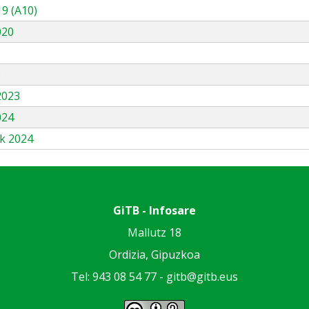
9 (A10)
020
3
2023
024
k 2024
GiTB - Infosare
Mallutz 18
Ordizia, Gipuzkoa
Tel: 943 08 54 77 -
gitb@gitb.eus