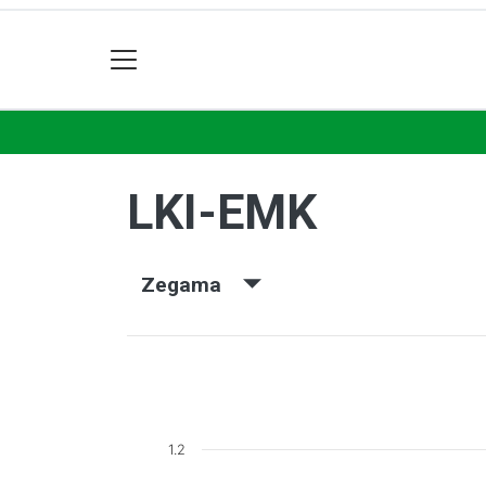
LKI-EMK
Zegama
1.2