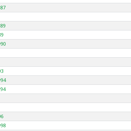
987
989
89
990
93
994
994
96
998