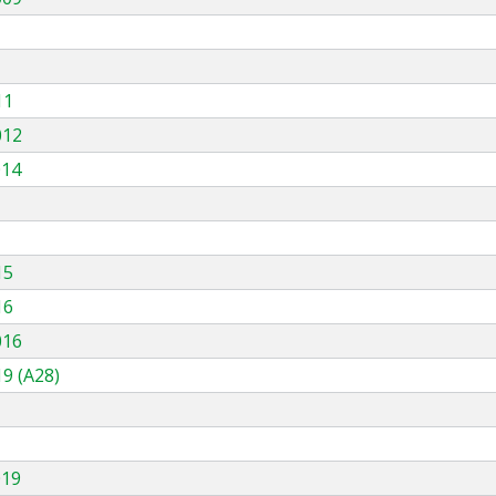
11
012
014
15
16
016
9 (A28)
019