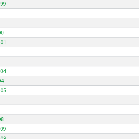
999
00
001
004
04
005
08
009
009