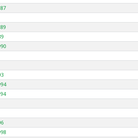
987
989
89
990
93
994
994
96
998