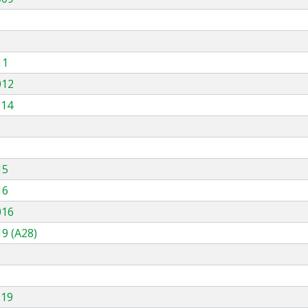
11
012
014
15
16
016
9 (A28)
019