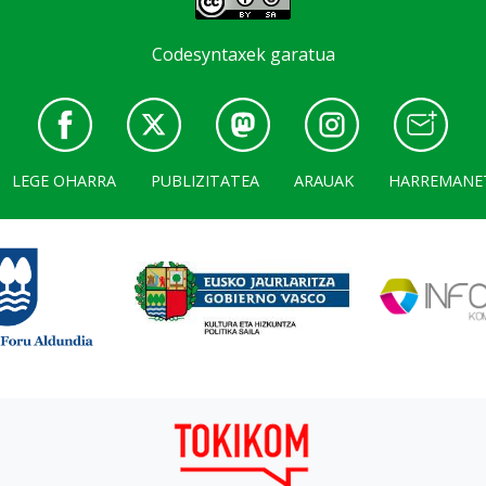
Codesyntaxek garatua
LEGE OHARRA
PUBLIZITATEA
ARAUAK
HARREMANE