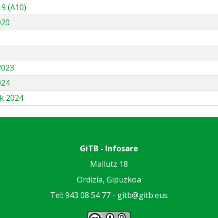
9 (A10)
020
3
2023
024
k 2024
GiTB - Infosare
Mallutz 18
Ordizia, Gipuzkoa
Tel: 943 08 54 77 -
gitb@gitb.eus