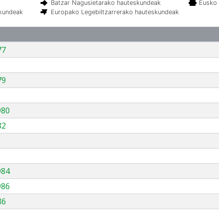
Batzar Nagusietarako hauteskundeak
Eusko 
skundeak
Europako Legebiltzarrerako hauteskundeak
77
79
980
82
984
986
86