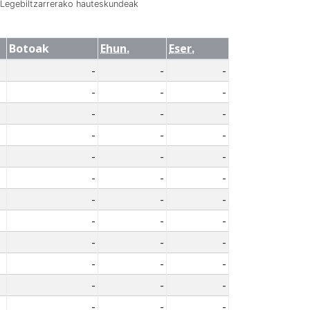
Legebiltzarrerako hauteskundeak
Botoak
Ehun.
Eser.
-
-
-
-
-
-
-
-
-
-
-
-
-
-
-
-
-
-
-
-
-
-
-
-
-
-
-
-
-
-
-
-
-
-
-
-