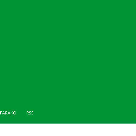
TARAKO
RSS