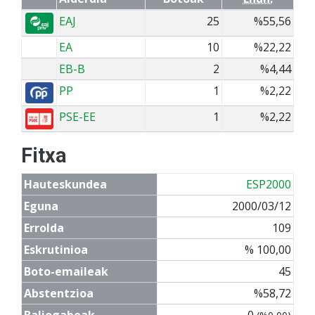
EAJ
25
%55,56
EA
10
%22,22
EB-B
2
%4,44
PP
1
%2,22
PSE-EE
1
%2,22
Fitxa
Hauteskundea
ESP2000
Eguna
2000/03/12
Errolda
109
Eskrutinioa
% 100,00
Boto-emaileak
45
Abstentzioa
%58,72
Baliogabeak
0