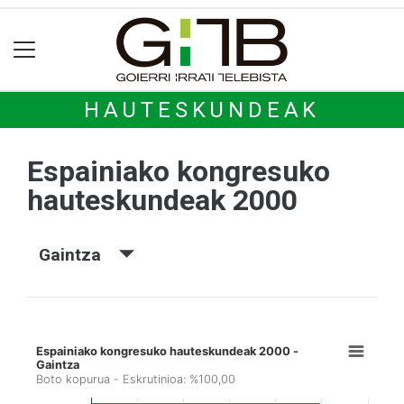
HAUTESKUNDEAK
Espainiako kongresuko
hauteskundeak 2000
Gaintza
Espainiako kongresuko hauteskundeak 2000 -
Gaintza
Boto kopurua - Eskrutinioa: %100,00