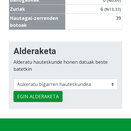
(%0,00)
Zuriak
6
(%13,33)
Hautagai-zerrenden
39
botoak
Alderaketa
Alderatu hauteskunde honen datuak beste
batetkin
EGIN ALDERAKETA