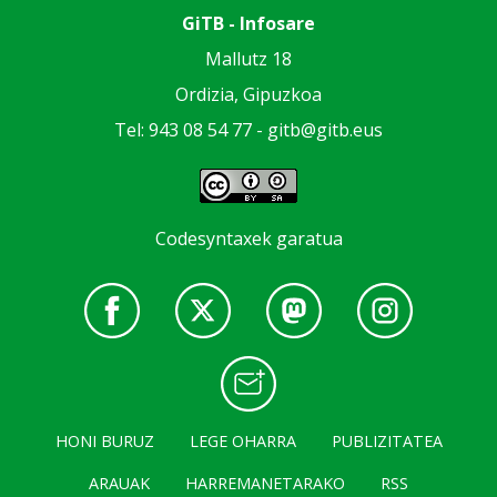
GiTB - Infosare
Mallutz 18
Ordizia, Gipuzkoa
Tel: 943 08 54 77 -
gitb@gitb.eus
Codesyntaxek garatua
HONI BURUZ
LEGE OHARRA
PUBLIZITATEA
ARAUAK
HARREMANETARAKO
RSS