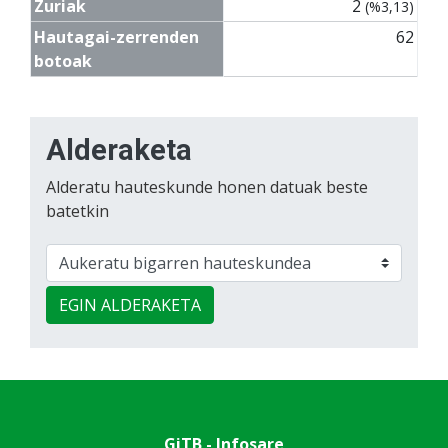
Zuriak
2
(%3,13)
Hautagai-zerrenden
62
botoak
Alderaketa
Alderatu hauteskunde honen datuak beste
batetkin
EGIN ALDERAKETA
GiTB - Infosare