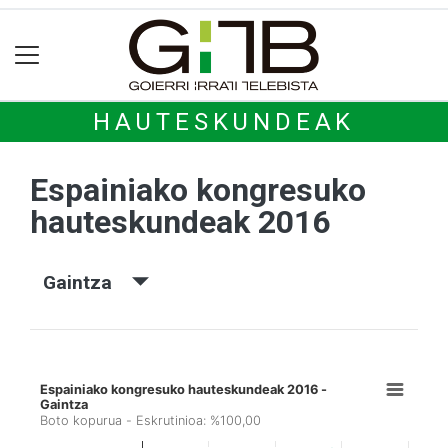
HAUTESKUNDEAK
Espainiako kongresuko
hauteskundeak 2016
Gaintza
Espainiako kongresuko hauteskundeak 2016 -
Gaintza
Boto kopurua - Eskrutinioa: %100,00