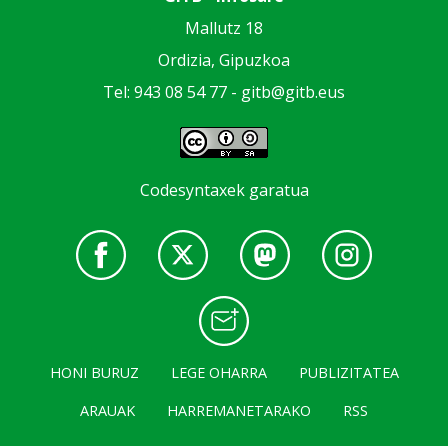
Mallutz 18
Ordizia, Gipuzkoa
Tel: 943 08 54 77 -
gitb@gitb.eus
Codesyntaxek garatua
HONI BURUZ
LEGE OHARRA
PUBLIZITATEA
ARAUAK
HARREMANETARAKO
RSS