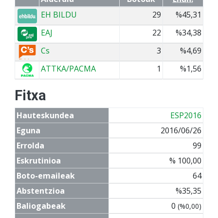
EH BILDU
29
%45,31
EAJ
22
%34,38
Cs
3
%4,69
ATTKA/PACMA
1
%1,56
Fitxa
Hauteskundea
ESP2016
Eguna
2016/06/26
Errolda
99
Eskrutinioa
% 100,00
Boto-emaileak
64
Abstentzioa
%35,35
Baliogabeak
0
(%0,00)