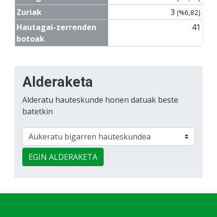
Zuriak
3
(%6,82)
Hautagai-zerrenden
41
botoak
Alderaketa
Alderatu hauteskunde honen datuak beste
batetkin
EGIN ALDERAKETA