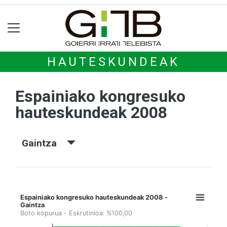
HAUTESKUNDEAK
Espainiako kongresuko
hauteskundeak 2008
Gaintza
Espainiako kongresuko hauteskundeak 2008 -
Gaintza
Boto kopurua - Eskrutinioa: %100,00