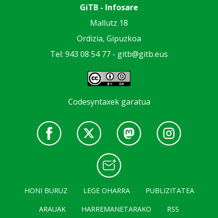
GiTB - Infosare
Mallutz 18
Ordizia, Gipuzkoa
Tel: 943 08 54 77 -
gitb@gitb.eus
Codesyntaxek garatua
HONI BURUZ
LEGE OHARRA
PUBLIZITATEA
ARAUAK
HARREMANETARAKO
RSS