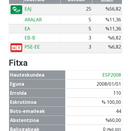
EAJ
25
%56,82
ARALAR
5
%11,36
EA
5
%11,36
EB-B
3
%6,82
PSE-EE
3
%6,82
Fitxa
Hauteskundea
ESP2008
Eguna
2008/01/01
Errolda
110
Eskrutinioa
% 100,00
Boto-emaileak
44
Abstentzioa
%60,00
Baliogabeak
0
(%0,00)