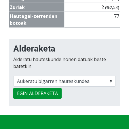
Zuriak
2
(%2,53)
Hautagai-zerrenden
77
botoak
Alderaketa
Alderatu hauteskunde honen datuak beste
batetkin
EGIN ALDERAKETA