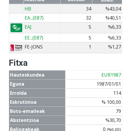
HB
34
%43,04
EA...(E87)
32
%40,51
EAJ
5
%6,33
EE...(E87)
5
%6,33
FE-JONS
1
%1,27
Fitxa
Hauteskundea
EUR1987
Eguna
1987/01/01
Errolda
114
Eskrutinioa
% 100,00
Boto-emaileak
79
Abstentzioa
%30,70
Baliogabeak
0
(%0,00)