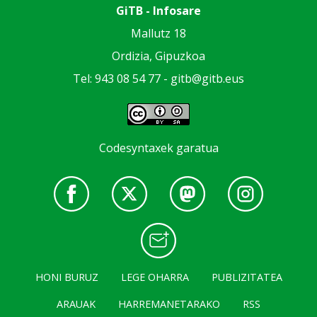
GiTB - Infosare
Mallutz 18
Ordizia, Gipuzkoa
Tel: 943 08 54 77 -
gitb@gitb.eus
Codesyntaxek garatua
HONI BURUZ
LEGE OHARRA
PUBLIZITATEA
ARAUAK
HARREMANETARAKO
RSS