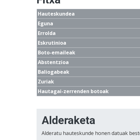
Hauteskundea
Eguna
Errolda
Eskrutinioa
Boto-emaileak
Abstentzioa
Baliogabeak
Zuriak
Hautagai-zerrenden botoak
Alderaketa
Alderatu hauteskunde honen datuak best