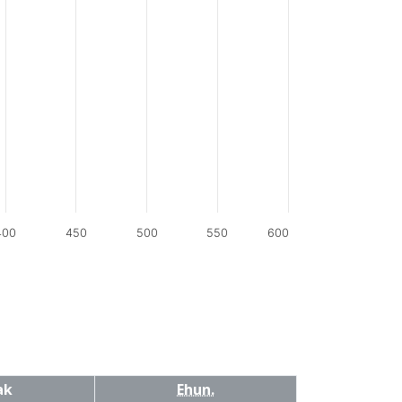
400
450
500
550
600
ak
Ehun.