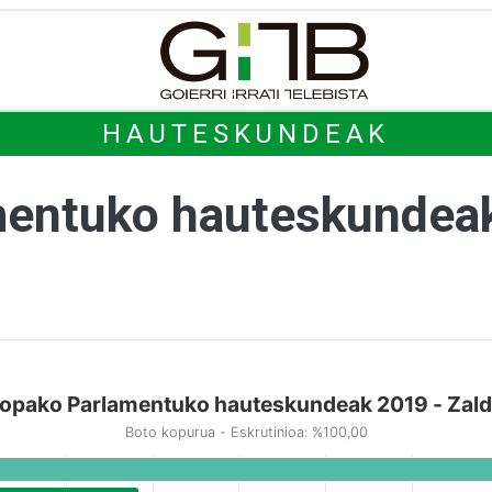
HAUTESKUNDEAK
mentuko hauteskundea
opako Parlamentuko hauteskundeak 2019 - Zald
Boto kopurua - Eskrutinioa: %100,00