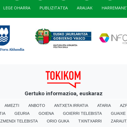
LEGE OHARRA
PUBLIZITATEA
ARAUAK
HARREMANE
Gertuko informazioa, euskaraz
AMEZTI
ANBOTO
ANTXETA IRRATIA
ATARIA
AZP
TIA
GEURIA
GOIENA
GOIERRI TELEBISTA
GUAIXE
IZMENDI TELEBISTA
ORIO GUKA
TXINTXARRI
ZARAUT