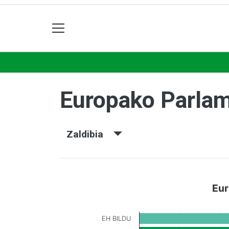
Europako Parla
Zaldibia
Eur
EH BILDU