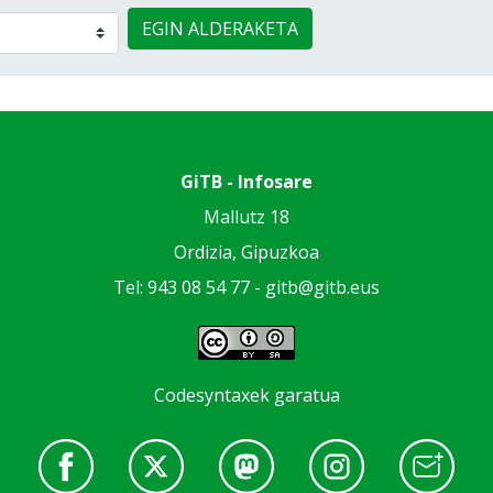
EGIN ALDERAKETA
GiTB - Infosare
Mallutz 18
Ordizia, Gipuzkoa
Tel: 943 08 54 77 -
gitb@gitb.eus
Codesyntaxek garatua