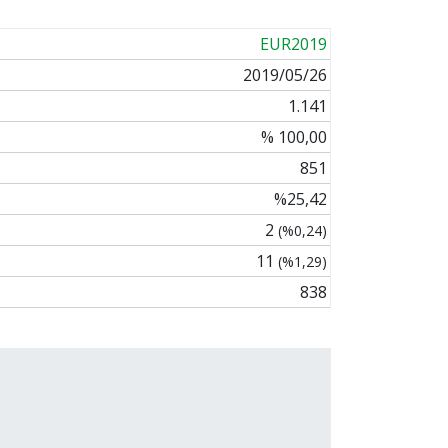
EUR2019
2019/05/26
1.141
% 100,00
851
%25,42
2
(%0,24)
11
(%1,29)
838