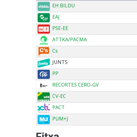
EH BILDU
EAJ
PSE-EE
ATTKA/PACMA
Cs
JUNTS
PP
RECORTES CERO-GV
CV-EC
PACT
PUM+J
Fitxa