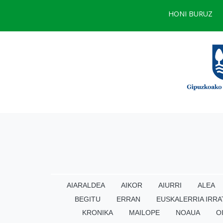
HONI BURUZ
AIARALDEA
AIKOR
AIURRI
ALEA
BEGITU
ERRAN
EUSKALERRIA IRRA
KRONIKA
MAILOPE
NOAUA
O