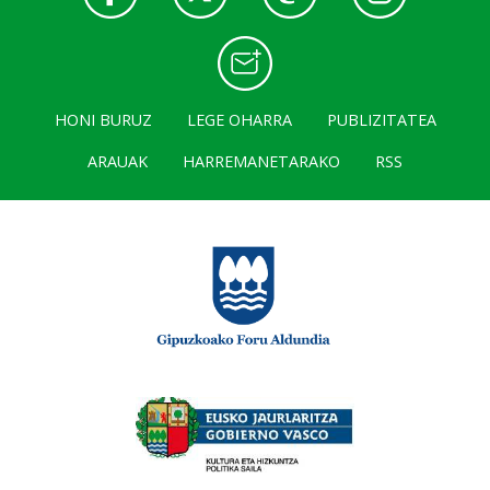
HONI BURUZ
LEGE OHARRA
PUBLIZITATEA
ARAUAK
HARREMANETARAKO
RSS