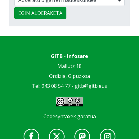
EGIN ALDERAKETA
GiTB - Infosare
Mallutz 18
Ordizia, Gipuzkoa
Tel: 943 08 54 77 -
gitb@gitb.eus
Codesyntaxek garatua