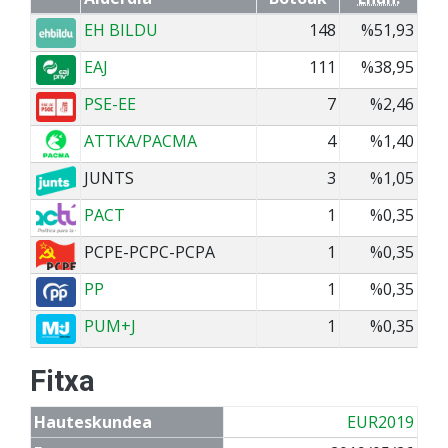
EH BILDU
148
%51,93
EAJ
111
%38,95
PSE-EE
7
%2,46
ATTKA/PACMA
4
%1,40
JUNTS
3
%1,05
PACT
1
%0,35
PCPE-PCPC-PCPA
1
%0,35
PP
1
%0,35
PUM+J
1
%0,35
Fitxa
Hauteskundea
EUR2019