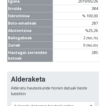
Eguna
2019/05/26
Errolda
384
Eskrutinioa
% 100,00
Boto-emaileak
287
Abstentzioa
%25,26
Baliogabeak
2
(%0,70)
Zuriak
0
(%0,00)
Hautagai-zerrenden
285
botoak
Alderaketa
Alderatu hauteskunde honen datuak beste
batetkin