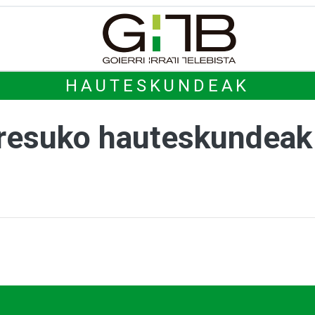
HAUTESKUNDEAK
gresuko hauteskundeak