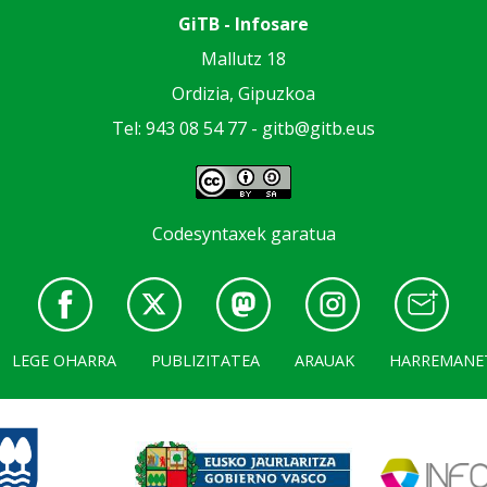
GiTB - Infosare
Mallutz 18
Ordizia, Gipuzkoa
Tel: 943 08 54 77 -
gitb@gitb.eus
Codesyntaxek garatua
LEGE OHARRA
PUBLIZITATEA
ARAUAK
HARREMANE