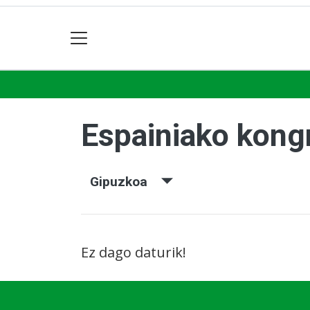
Espainiako kon
Gipuzkoa
Ez dago daturik!