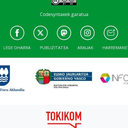
Codesyntaxek garatua
LEGE OHARRA
PUBLIZITATEA
ARAUAK
HARREMANE