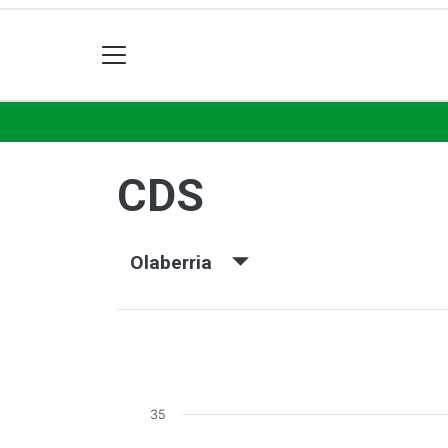
CDS
Olaberria
35