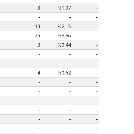
8
%1,07
-
-
-
-
13
%2,15
-
26
%3,66
-
3
%0,44
-
-
-
-
-
-
-
4
%0,62
-
-
-
-
-
-
-
-
-
-
-
-
-
-
-
-
-
-
-