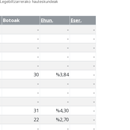
Legebiltzarrerako hauteskundeak
Botoak
Ehun.
Eser.
-
-
-
-
-
-
-
-
-
-
-
-
-
-
-
30
%3,84
-
-
-
-
-
-
-
-
-
-
31
%4,30
-
22
%2,70
-
-
-
-