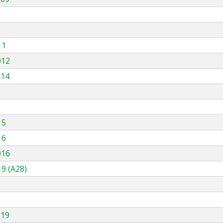
11
012
014
15
16
016
9 (A28)
019