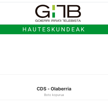
HAUTESKUNDEAK
CDS - Olaberria
Boto kopurua