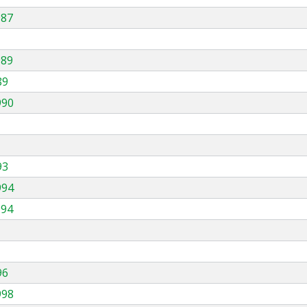
987
989
89
990
93
994
994
96
998