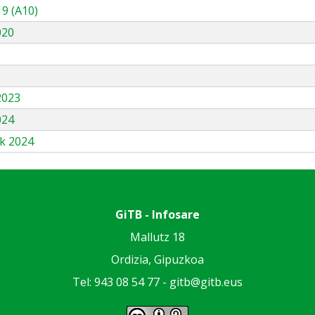
9 (A10)
020
3
2023
024
k 2024
GiTB - Infosare
Mallutz 18
Ordizia, Gipuzkoa
Tel: 943 08 54 77 -
gitb@gitb.eus