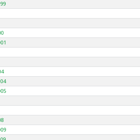
999
00
001
04
004
005
08
009
009