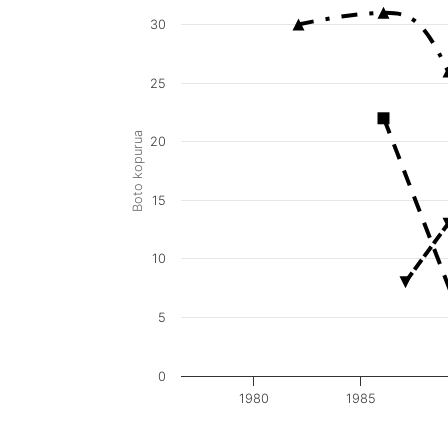
30
25
Boto kopurua
20
15
10
5
0
1980
1985