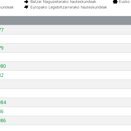
Batzar Nagusietarako hauteskundeak
Eusko 
skundeak
Europako Legebiltzarrerako hauteskundeak
77
79
980
82
984
86
986