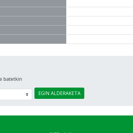
e batetkin
EGIN ALDERAKETA