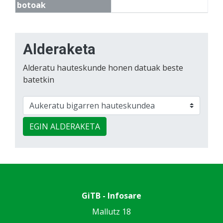
botoak
Alderaketa
Alderatu hauteskunde honen datuak beste
batetkin
EGIN ALDERAKETA
GiTB - Infosare
Mallutz 18