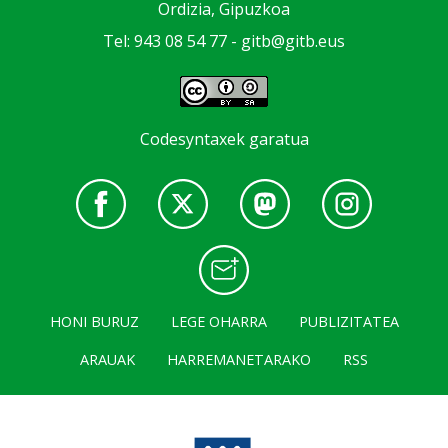
Ordizia, Gipuzkoa
Tel: 943 08 54 77 -
gitb@gitb.eus
Codesyntaxek garatua
HONI BURUZ
LEGE OHARRA
PUBLIZITATEA
ARAUAK
HARREMANETARAKO
RSS