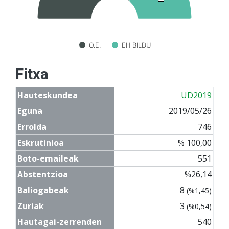
O.E.
EH BILDU
Fitxa
Hauteskundea
UD2019
Eguna
2019/05/26
Errolda
746
Eskrutinioa
% 100,00
Boto-emaileak
551
Abstentzioa
%26,14
Baliogabeak
8
(%1,45)
Zuriak
3
(%0,54)
Hautagai-zerrenden
540